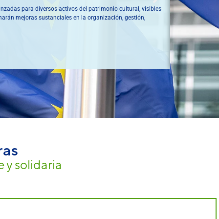
United Circ
anzadas para diversos activos del patrimonio cultural, visibles
Reducir el cale
onarán mejoras sustanciales en la organización, gestión,
residuos que ge
desechos y conv
ras
 y solidaria