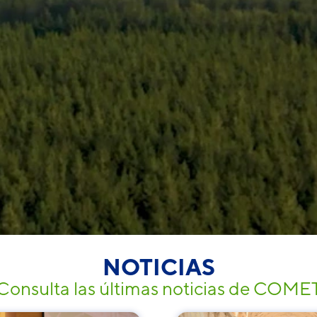
de la web.
Marketing
Al compartir tus
intereses y
comportamiento
mientras visitas
nuestro sitio,
aumentas la
posibilidad de
ver contenido y
ofertas
personalizados.
NOTICIAS
Consulta las últimas noticias de COME