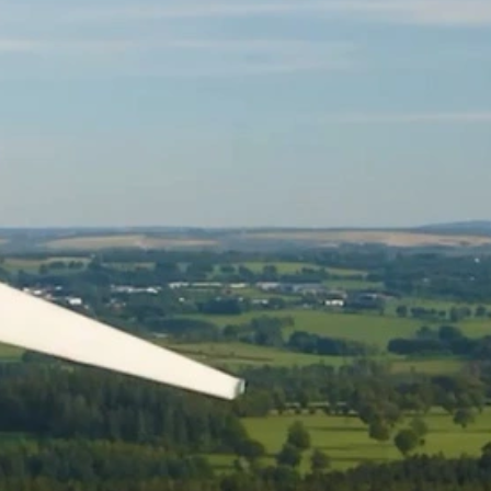
podamos
mejorar la
funcionalidad
y estructura
de la web, en
base a cómo
se usa la
web.
Experiencia
Para que
nuestra web
funcione lo
mejor posible
durante tu
visita. Si
rechaza estas
cookies,
algunas
funcionalidades
desaparecerán