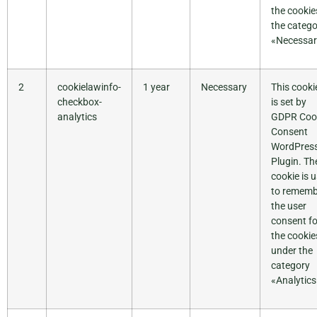
the cookie
the catego
«Necessar
2
cookielawinfo-
1 year
Necessary
This cooki
checkbox-
is set by
analytics
GDPR Coo
Consent
WordPres
Plugin. Th
cookie is 
to rememb
the user
consent fo
the cookie
under the
category
«Analytics