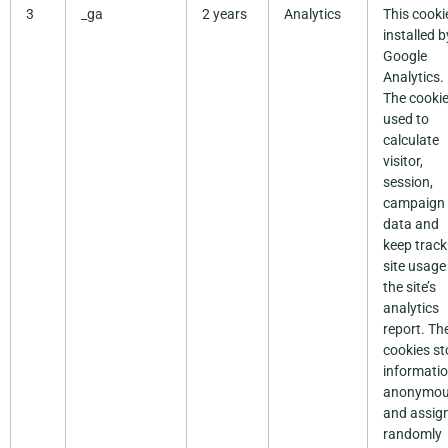
3
_ga
2 years
Analytics
This cookie
installed b
Google
Analytics.
The cookie
used to
calculate
visitor,
session,
campaign
data and
keep track
site usage
the site’s
analytics
report. Th
cookies st
informati
anonymou
and assig
randomly