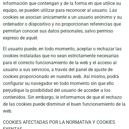
información que contengan y de la forma en que utilice su
equipo, se pueden utilizar para reconocer al usuario. Las
cookies se asocian únicamente a un usuario anónimo y su
ordenador o dispositivo y no proporcionan referencias que
permitan conocer sus datos personales, salvo permiso
expreso de aquél.
Necesarias
El usuario puede, en todo momento, aceptar o rechazar las
Estas
cookies instaladas que no sean estrictamente necesarias
cookies no
para el correcto funcionamiento de la web y el acceso al
son
usuario a sus servicios, a través del panel de ajuste de
opcionales.
cookies proporcionado en nuestra web. Así mismo, podrá
Son
necesarias
configurar su navegador en todo momento sin que ello
para que
perjudique la posibilidad del usuario de acceder a los
funcione la
contenidos. Sin embargo, le informamos de que el rechazo
web.
de las cookies puede disminuir el buen funcionamiento de la
web.
Estadísticas
COOKIES AFECTADAS POR LA NORMATIVA Y COOKIES
Para que