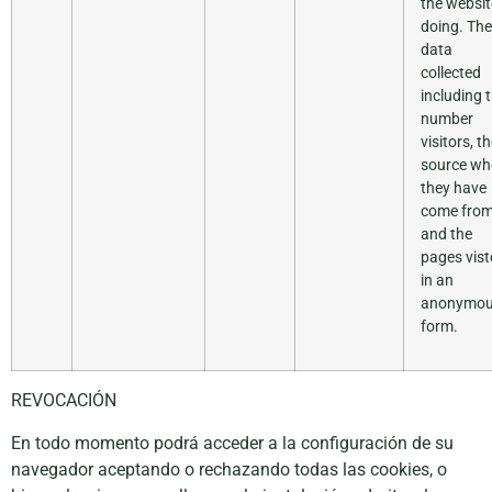
the websit
doing. The
data
collected
including 
number
visitors, t
source wh
they have
come from
and the
pages vist
in an
anonymo
form.
REVOCACIÓN
En todo momento podrá acceder a la configuración de su
navegador aceptando o rechazando todas las cookies, o