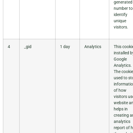
generated
number to
identify
unique
visitors.
4
_gid
1 day
Analytics
This cookie
installed b
Google
Analytics.
The cookie
used to st
informati
of how
visitors us
website a
helps in
creating a
analytics
report of 