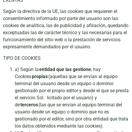
EXENTAS
podamos
mejorar la
Según la directiva de la UE, las cookies que requieren el
funcionalidad
consentimiento informado por parte del usuario son las
y estructura
cookies de analítica, las de publicidad y afiliación, quedando
de la web, en
base a cómo
exceptuadas las de carácter técnico y las necesarias para el
se usa la
funcionamiento del sitio web o la prestación de servicios
web.
expresamente demandados por el usuario.
TIPO DE COOKIES
Experiencia
a) Según la
entidad que las gestione
, hay
Para que
nuestra web
Cookies
propias
(aquellas que se envían al equipo
funcione lo
terminal del usuario desde un equipo o dominio
mejor posible
gestionado por el propio editor y desde el que se presta
durante tu
el servicio Sol · licitado por el usuario) y
visita. Si
de
terceros
(las que se envían al equipo terminal del
rechaza estas
cookies,
usuario desde un equipo o dominio que no es
algunas
gestionado por el editor, sino por otra entidad que trata
funcionalidades
los datos obtenidos mediante las cookies).
desaparecerán