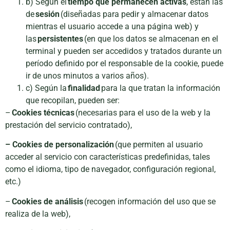
b) Según el
tiempo que permanecen activas
, están las
de la web.
de
sesión
(diseñadas para pedir y almacenar datos
mientras el usuario accede a una página web) y
las
persistentes
(en que los datos se almacenan en el
Marketing
terminal y pueden ser accedidos y tratados durante un
Al compartir tus
intereses y
período definido por el responsable de la cookie, puede
comportamiento
ir de unos minutos a varios años).
mientras visitas
c) Según la
finalidad
para la que tratan la información
nuestro sitio,
que recopilan, pueden ser:
aumentas la
–
Cookies técnicas
(necesarias para el uso de la web y la
posibilidad de
ver contenido y
prestación del servicio contratado),
ofertas
personalizados.
– Cookies de personalización
(que permiten al usuario
acceder al servicio con características predefinidas, tales
como el idioma, tipo de navegador, configuración regional,
etc.)
–
Cookies de análisis
(recogen información del uso que se
realiza de la web),