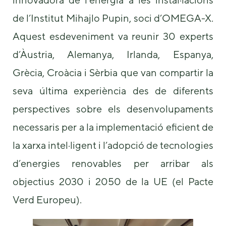
de l’Institut Mihajlo Pupin, soci d’OMEGA-X.
Aquest esdeveniment va reunir 30 experts
d’Àustria, Alemanya, Irlanda, Espanya,
Grècia, Croàcia i Sèrbia que van compartir la
seva última experiència des de diferents
Necessary
These
perspectives sobre els desenvolupaments
cookies are
necessaris per a la implementació eficient de
not
optional.
la xarxa intel·ligent i l’adopció de tecnologies
They are
needed for
d’energies renovables per arribar als
the website
to function.
objectius 2030 i 2050 de la UE (el Pacte
Verd Europeu).
Statistics
In order for