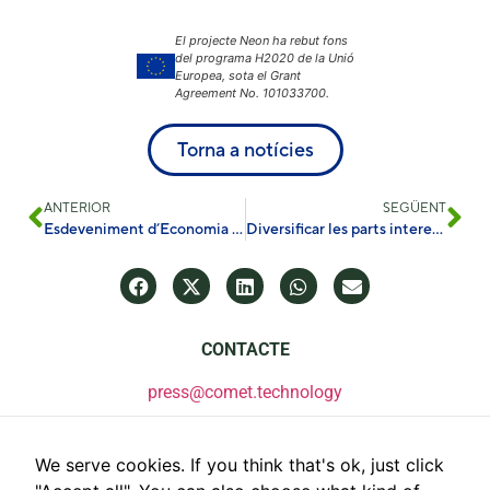
El projecte Neon ha rebut fons
del programa H2020 de la Unió
Europea, sota el Grant
Agreement No. 101033700.
Torna a notícies
ANTERIOR
SEGÜENT
Esdeveniment d’Economia Circular per a Empreses: Aarhus, 1 de març resum
Diversificar les parts interessades en la via de la transició energètica
CONTACTE
press@comet.technology
We serve cookies. If you think that's ok, just click