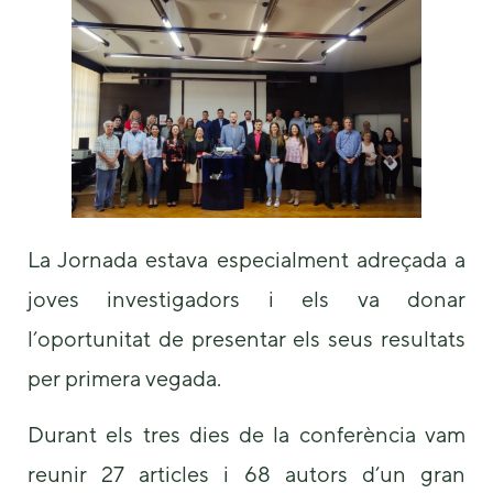
us to
improve the
website's
functionality
and
structure,
based on
how the
website is
used.
La Jornada estava especialment adreçada a
Experience
joves investigadors i els va donar
In order for
our website
l’oportunitat de presentar els seus resultats
to perform
per primera vegada.
as well as
possible
during your
Durant els tres dies de la conferència vam
visit. If you
refuse these
reunir 27 articles i 68 autors d’un gran
cookies,