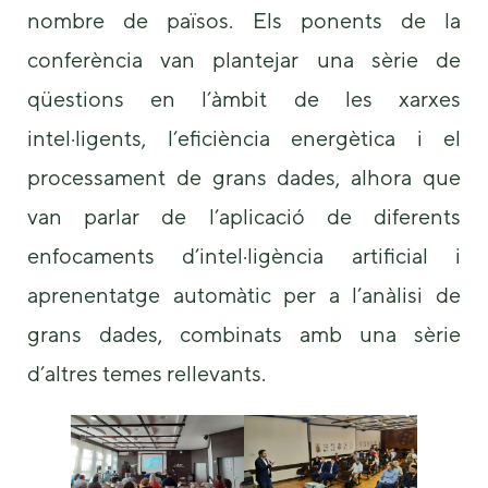
some
nombre de països. Els ponents de la
functionality
conferència van plantejar una sèrie de
will
disappear
qüestions en l’àmbit de les xarxes
from the
website.
intel·ligents, l’eficiència energètica i el
processament de grans dades, alhora que
Marketing
van parlar de l’aplicació de diferents
By sharing
your
enfocaments d’intel·ligència artificial i
interests and
behavior as
aprenentatge automàtic per a l’anàlisi de
you visit our
site, you
grans dades, combinats amb una sèrie
increase the
d’altres temes rellevants.
chance of
seeing
personalized
content and
offers.