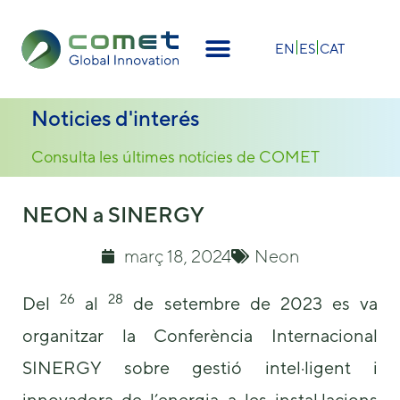
×
EN
ES
CAT
Noticies d'interés
Consulta les últimes notícies de COMET
NEON a SINERGY
març 18, 2024
Neon
26
28
Del
al
de setembre de 2023 es va
organitzar la Conferència Internacional
SINERGY sobre gestió intel·ligent i
innovadora de l’energia a les instal·lacions