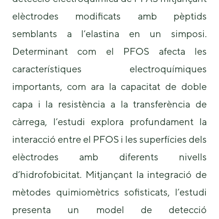
some
elèctrodes modificats amb pèptids
functionality
will
semblants a l’elastina en un simposi.
disappear
from the
Determinant com el PFOS afecta les
website.
característiques electroquímiques
importants, com ara la capacitat de doble
Marketing
By sharing
capa i la resistència a la transferència de
your
interests and
càrrega, l’estudi explora profundament la
behavior as
interacció entre el PFOS i les superfícies dels
you visit our
site, you
elèctrodes amb diferents nivells
increase the
chance of
d’hidrofobicitat. Mitjançant la integració de
seeing
personalized
mètodes quimiomètrics sofisticats, l’estudi
content and
offers.
presenta un model de detecció