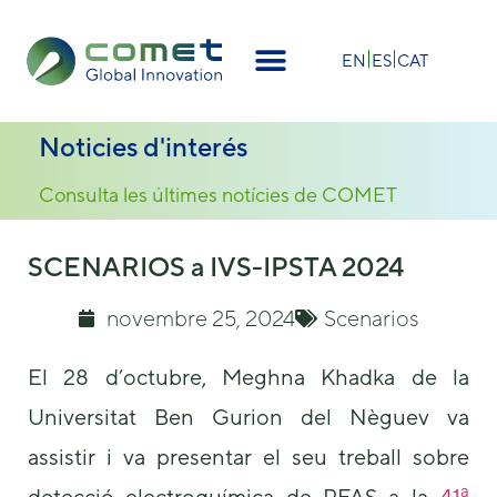
×
EN
ES
CAT
Noticies d'interés
Consulta les últimes notícies de COMET
SCENARIOS a IVS-IPSTA 2024
novembre 25, 2024
Scenarios
El 28 d’octubre, Meghna Khadka de la
Universitat Ben Gurion del Nèguev va
assistir i va presentar el seu treball sobre
a
detecció electroquímica de PFAS a la
41