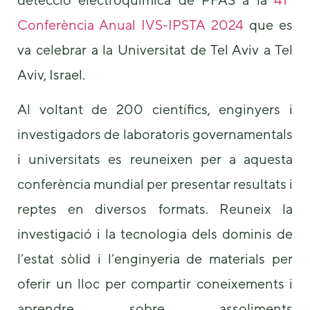
Conferència Anual IVS-IPSTA 2024
que es
va celebrar a la Universitat de Tel Aviv a Tel
Aviv, Israel.
Al voltant de 200 científics, enginyers i
Necessary
investigadors de laboratoris governamentals
These
i universitats es reuneixen per a aquesta
cookies are
not
conferència mundial per presentar resultats i
optional.
They are
reptes en diversos formats. Reuneix la
needed for
the website
investigació i la tecnologia dels dominis de
to function.
l’estat sòlid i l’enginyeria de materials per
oferir un lloc per compartir coneixements i
Statistics
In order for
aprendre sobre assoliments