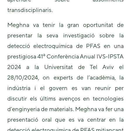
us to
transdisciplinaris.
improve the
website's
functionality
Meghna va tenir la gran oportunitat de
and
structure,
presentar la seva investigació sobre la
based on
how the
detecció electroquímica de PFAS en una
website is
a
prestigiosa 41
Conferència Anual IVS-IPSTA
used.
2024 a la Universitat de Tel Aviv el
Experience
28/10/2024, on experts de l’acadèmia, la
In order for
indústria i el govern es van reunir per
our website
to perform
discutir els últims avenços en tecnologies
as well as
possible
d’enginyeria de materials. Meghna va fer una
during your
visit. If you
presentació oral que es va centrar en la
refuse these
detecció electroquímica de PFAS mitjançant
cookies,