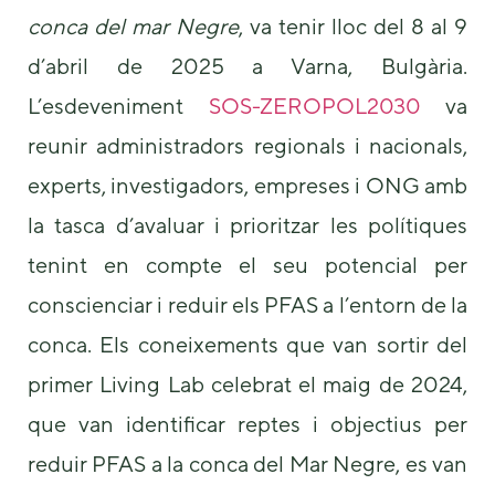
conca del mar Negre
, va tenir lloc del 8 al 9
d’abril de 2025 a Varna, Bulgària.
L’esdeveniment
SOS-ZEROPOL2030
va
reunir administradors regionals i nacionals,
experts, investigadors, empreses i ONG amb
Necessary
la tasca d’avaluar i prioritzar les polítiques
These
cookies are
tenint en compte el seu potencial per
not
optional.
conscienciar i reduir els PFAS a l’entorn de la
They are
conca. Els coneixements que van sortir del
needed for
the website
primer Living Lab celebrat el maig de 2024,
to function.
que van identificar reptes i objectius per
reduir PFAS a la conca del Mar Negre, es van
Statistics
In order for