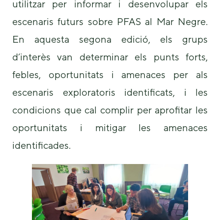
utilitzar per informar i desenvolupar els
us to
improve the
escenaris futurs sobre PFAS al Mar Negre.
website's
functionality
En aquesta segona edició, els grups
and
d’interès van determinar els punts forts,
structure,
based on
febles, oportunitats i amenaces per als
how the
website is
escenaris exploratoris identificats, i les
used.
condicions que cal complir per aprofitar les
oportunitats i mitigar les amenaces
Experience
In order for
identificades.
our website
to perform
as well as
possible
during your
visit. If you
refuse these
cookies,