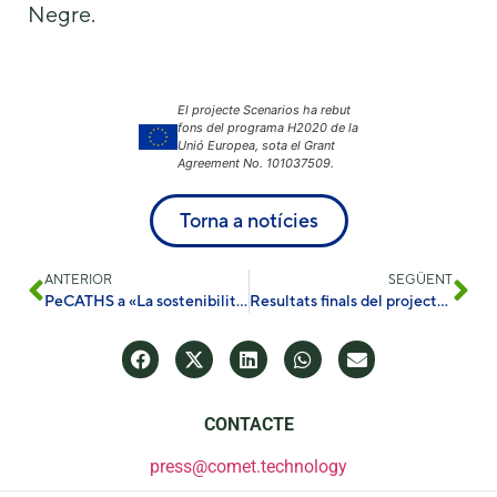
Negre.
El projecte Scenarios ha rebut
fons del programa H2020 de la
Unió Europea, sota el Grant
Agreement No. 101037509.
Torna a notícies
ANTERIOR
SEGÜENT
PeCATHS a «La sostenibilitat s’uneix a l’escalabilitat»
Resultats finals del projecte HYBRIS
CONTACTE
press@comet.technology