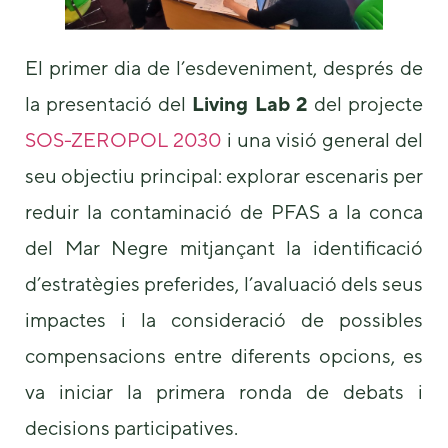
some
functionality
will
El primer dia de l’esdeveniment, després de
disappear
from the
la presentació del
Living Lab 2
del projecte
website.
SOS-ZEROPOL 2030
i una visió general del
seu objectiu principal: explorar escenaris per
Marketing
By sharing
reduir la contaminació de PFAS a la conca
your
interests and
del Mar Negre mitjançant la identificació
behavior as
d’estratègies preferides, l’avaluació dels seus
you visit our
site, you
impactes i la consideració de possibles
increase the
chance of
compensacions entre diferents opcions, es
seeing
personalized
va iniciar la primera ronda de debats i
content and
offers.
decisions participatives.