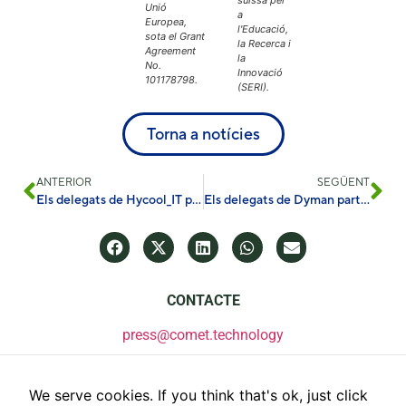
suïssa per
Unió
a
Europea,
l'Educació,
sota el Grant
la Recerca i
Agreement
la
No.
Innovació
101178798.
(SERI).
Torna a notícies
ANTERIOR
SEGÜENT
Els delegats de Hycool_IT participen a la presentació dels nous membres del Smart Energy Cluster
Els delegats de Dyman participen en la redacció del Pla Estratègic del EIC Cooling Portfolio
CONTACTE
press@comet.technology
We serve cookies. If you think that's ok, just click