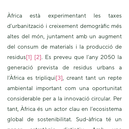
Àfrica està experimentant les taxes
d’urbanització i creixement demogràfic més
altes del món, juntament amb un augment
del consum de materials i la producció de
Necessary
residus
[1]
[2]
. Es preveu que l’any 2050 la
These
generació prevista de residus urbans a
cookies are
not
l’Àfrica es tripliqui
[3]
, creant tant un repte
optional.
They are
ambiental important com una oportunitat
needed for
the website
considerable per a la innovació circular. Per
to function.
tant, Àfrica és un actor clau en l’ecosistema
global de sostenibilitat. Sud-àfrica té un
Statistics
In order for