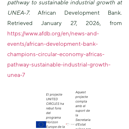
pathway to sustainable industrial growth at
UNEA‑7
. African Development Bank.
Retrieved January 27, 2026, from
https://www.afdb.org/en/news-and-
events/african-development-bank-
champions-circular-economy-africas-
pathway-sustainable-industrial-growth-
unea-7
Aquest
El projecte
projecte
UNITED
compta
CIRCLES ha
amb el
rebut fons
suport de
del
la
programa
Secretaria
Horizon
d'Estat
Europe de la