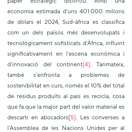
paper estratègic distintiu. Amb una
us to
improve the
economia estimada d’uns 401.000 milions
website's
de dòlars el 2024, Sud-àfrica es classifica
functionality
and
com un dels països més desenvolupats i
structure,
based on
tecnològicament sofisticats d’Àfrica, influint
how the
website is
significativament en l’escena econòmica i
used.
d’innovació del continent
[4]
. Tanmateix,
també s’enfronta a problemes de
Experience
In order for
sostenibilitat en curs, només el 10% del total
our website
to perform
de residus produïts al país es recicla, cosa
as well as
que fa que la major part del valor material es
possible
during your
descarti en abocadors[
5]
. Les converses a
visit. If you
refuse these
l’Assemblea de les Nacions Unides per al
cookies,