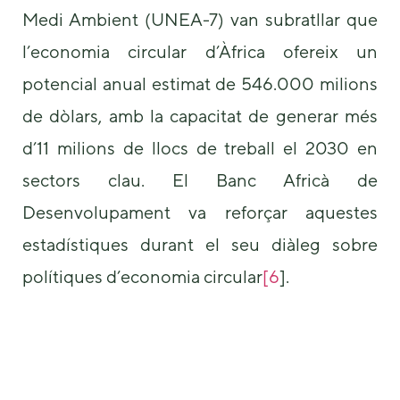
some
Medi Ambient (UNEA-7) van subratllar que
functionality
will
l’economia circular d’Àfrica ofereix un
disappear
potencial anual estimat de 546.000 milions
from the
website.
de dòlars, amb la capacitat de generar més
d’11 milions de llocs de treball el 2030 en
Marketing
sectors clau. El Banc Africà de
By sharing
your
Desenvolupament va reforçar aquestes
interests and
behavior as
estadístiques durant el seu diàleg sobre
you visit our
site, you
polítiques d’economia circular
[6
].
increase the
chance of
seeing
personalized
content and
offers.