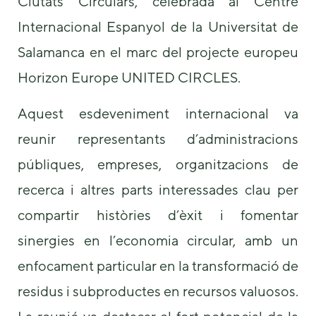
Ciutats Circulars, celebrada al Centre
Internacional Espanyol de la Universitat de
Salamanca en el marc del projecte europeu
Horizon Europe UNITED CIRCLES.
Aquest esdeveniment internacional va
Necessary
reunir representants d’administracions
These
públiques, empreses, organitzacions de
cookies are
not
recerca i altres parts interessades clau per
optional.
They are
compartir històries d’èxit i fomentar
needed for
the website
sinergies en l’economia circular, amb un
to function.
enfocament particular en la transformació de
residus i subproductes en recursos valuosos.
Statistics
In order for