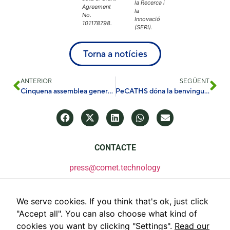
la Recerca i
Agreement
la
No.
Innovació
101178798.
(SERI).
Torna a notícies
ANTERIOR
SEGÜENT
Cinquena assemblea general d’Hycool_IT a Brussel·les
PeCATHS dóna la benvinguda a ODTÜ-GÜNAM com a nou soci del consorci
CONTACTE
press@comet.technology
We serve cookies. If you think that's ok, just click
"Accept all". You can also choose what kind of
cookies you want by clicking "Settings".
Read our