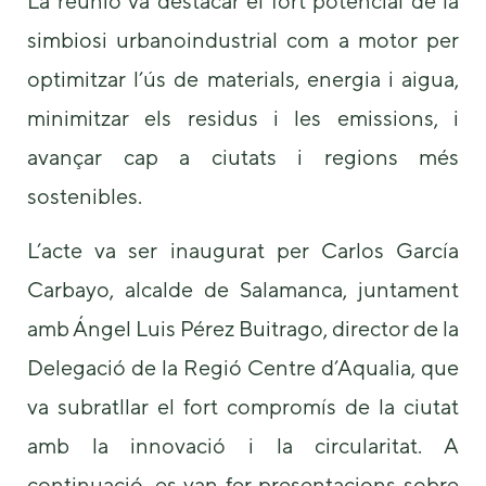
La reunió va destacar el fort potencial de la
us to
improve the
simbiosi urbanoindustrial com a motor per
website's
optimitzar l’ús de materials, energia i aigua,
functionality
and
minimitzar els residus i les emissions, i
structure,
based on
avançar cap a ciutats i regions més
how the
website is
sostenibles.
used.
L’acte va ser inaugurat per Carlos García
Experience
Carbayo, alcalde de Salamanca, juntament
In order for
amb Ángel Luis Pérez Buitrago, director de la
our website
to perform
Delegació de la Regió Centre d’Aqualia, que
as well as
possible
va subratllar el fort compromís de la ciutat
during your
visit. If you
amb la innovació i la circularitat. A
refuse these
cookies,
continuació, es van fer presentacions sobre