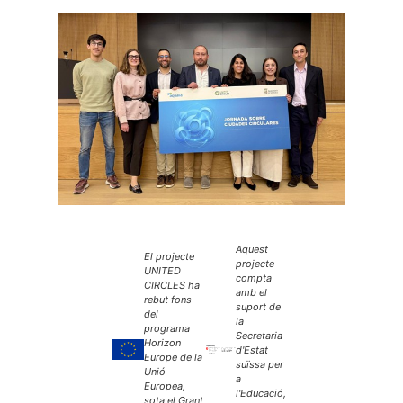
Aquest
El projecte
projecte
UNITED
compta
CIRCLES ha
amb el
rebut fons
suport de
del
la
programa
Secretaria
Horizon
d'Estat
Europe de la
suïssa per
Unió
a
Europea,
l'Educació,
sota el Grant