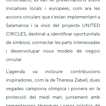
some
iniciatives locals i europees, com ara les
functionality
will
accions circulars que s’estan implementant a
disappear
from the
Salamanca i la visió del projecte UNITED
website.
CIRCLES, destinat a identificar oportunitats
de simbiosi, connectar les parts interessades
Marketing
By sharing
i desenvolupar nous models de negoci
your
interests and
circular.
behavior as
you visit our
L’agenda va incloure contribucions
site, you
increase the
inspiradores, com la de Theresa Zabell, dues
chance of
seeing
vegades campiona olímpica i pionera en la
personalized
content and
protecció del medi marí, juntament amb
offers.
presentacions tècniques i casos pràctics de