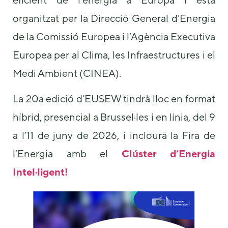
organitzat per la Direcció General d’Energia
de la Comissió Europea i l’Agència Executiva
Europea per al Clima, les Infraestructures i el
Medi Ambient (CINEA).
Necessary
La 20a edició d’EUSEW tindrà lloc en format
These
híbrid, presencial a Brussel·les i en línia, del 9
cookies are
not
a l’11 de juny de 2026, i inclourà la Fira de
optional.
They are
l’Energia amb el
Clúster d’Energia
needed for
the website
Intel·ligent!
to function.
Statistics
In order for