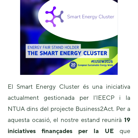
us to
improve the
website's
functionality
and
structure,
based on
how the
website is
used.
Experience
El Smart Energy Cluster és una iniciativa
In order for
our website
actualment gestionada per l’IEECP i la
to perform
as well as
NTUA dins del projecte Business2Act. Per a
possible
during your
aquesta ocasió, el nostre estand reunirà
19
visit. If you
refuse these
iniciatives finançades per la UE
que
cookies,