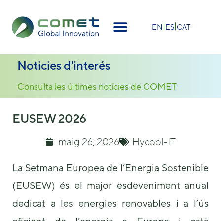
×
EN
ES
CAT
Noticies d'interés
Consulta les últimes notícies de COMET
EUSEW 2026
maig 26, 2026
Hycool-IT
La Setmana Europea de l’Energia Sostenible
(EUSEW) és el major esdeveniment anual
dedicat a les energies renovables i a l’ús
eficient de l’energia a Europa i està