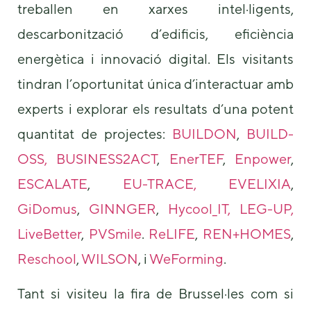
treballen en xarxes intel·ligents,
some
functionality
descarbonització d’edificis, eficiència
will
disappear
energètica i innovació digital. Els visitants
from the
website.
tindran l’oportunitat única d’interactuar amb
experts i explorar els resultats d’una potent
Marketing
quantitat de projectes:
BUILDON
,
BUILD-
By sharing
your
OSS,
BUSINESS2ACT
,
EnerTEF
,
Enpower
,
interests and
ESCALATE
,
EU-TRACE,
EVELIXIA
,
behavior as
you visit our
GiDomus
,
GINNGER
,
Hycool_IT,
LEG-UP,
site, you
increase the
LiveBetter
,
PVSmile
.
ReLIFE
,
REN+HOMES
,
chance of
seeing
Reschool
,
WILSON
, i
WeForming
.
personalized
content and
Tant si visiteu la fira de Brussel·les com si
offers.