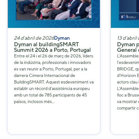
24 d'abril de 2026
Dyman
13 d'abril
Dyman al buildingSMART
Dyman pa
Summit 2026 a Porto, Portugal
General
Entre el 24 i el 26 de març de 2026, líders
L’Assemble
de la indústria, professionals i innovadors
l’esdevenim
es van reunir a Porto, Portugal, per a la
BRIDGE, qu
darrera Cimera Internacional de
d’Horizon E
BuildingSMART. Aquest esdeveniment va
actors clau
establir un rècord d’assistència europeu
L’Assemblea
amb un total de 785 participants de 45
lloc a Bruss
països, inclosos més…
va mostrar 
compartir 