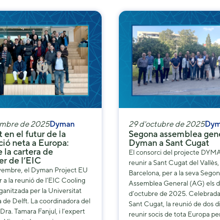
embre de 2025
Dyman
29 d'octubre de 2025
Dym
 en el futur de la
Segona assemblea gene
ció neta a Europa:
Dyman a Sant Cugat
 la cartera de
El consorci del projecte DYM
er de l’EIC
reunir a Sant Cugat del Vallès
ovembre, el Dyman Project EU
Barcelona, ​​per a la seva Sego
r a la reunió de l’EIC Cooling
Assemblea General (AG) els die
rganitzada per la Universitat
d’octubre de 2025. Celebrada 
 de Delft. La coordinadora del
Sant Cugat, la reunió de dos d
 Dra. Tamara Fanjul, i l’expert
reunir socis de tota Europa pe