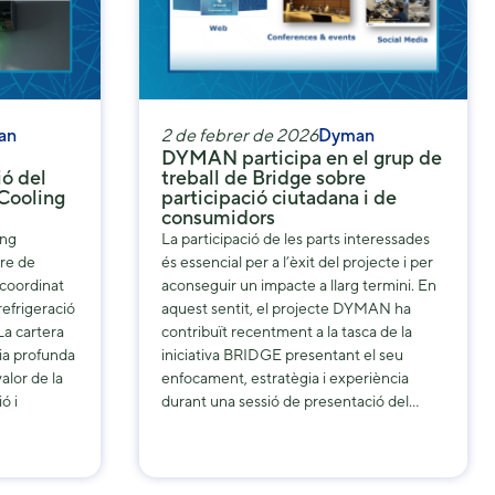
an
2 de febrer de 2026
Dyman
DYMAN participa en el grup de
ió del
treball de Bridge sobre
 Cooling
participació ciutadana i de
consumidors
ing
La participació de les parts interessades
bre de
és essencial per a l’èxit del projecte i per
coordinat
aconseguir un impacte a llarg termini. En
efrigeració
aquest sentit, el projecte DYMAN ha
La cartera
contribuït recentment a la tasca de la
ia profunda
iniciativa BRIDGE presentant el seu
alor de la
enfocament, estratègia i experiència
ó i
durant una sessió de presentació del…