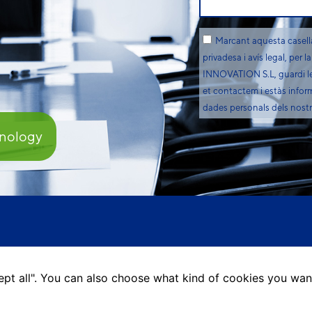
Marcant aquesta casella 
privadesa i avís legal, p
INNOVATION S.L, guardi les
et contactem i estàs informa
dades personals dels nostre
nology
ccept all". You can also choose what kind of cookies you wan
Avís legal