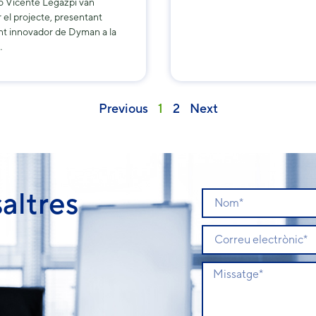
o Vicente Legazpi van
 el projecte, presentant
nt innovador de Dyman a la
…
Previous
1
2
Next
altres