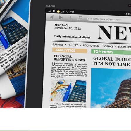
Necessary
These
cookies are
not
optional.
They are
needed for
the website
to function.
Statistics
In order for