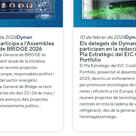
 de 2026
Dyman
10 de febrer de 2026
Dym
rticipa a l’Assemblea
Els delegats de Dyman
 de BRIDGE 2026
participen en la redacc
Pla Estratègic del EIC
a General de BRIDGE és
Portfolio
ent anual de la iniciativa
El Pla Estratègic del EIC Cool
e reuneix projectes
Portfolio, presentat el desem
urope, responsables polítics i
2025, descriu un enfocament 
 del sector energètic.
per promoure tecnologies de r
 General de Bridge va tenir
netes i eficients a tot Europa. 
el·les els dies 23 i 24 de març i
reuneix projectes de tecnolog
els avenços dels projectes,
centrats en tota la cadena de v
coneixements polítics…
refrigeració, des de la generaci
l’emmagatzematge…