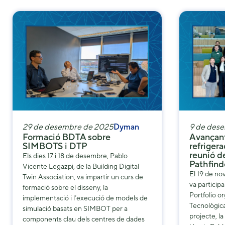
29 de desembre de 2025
Dyman
9 de des
Formació BDTA sobre
Avançant
SIMBOTS i DTP
refrigera
reunió de
Els dies 17 i 18 de desembre, Pablo
Pathfind
Vicente Legazpi, de la Building Digital
El 19 de n
Twin Association, va impartir un curs de
va participa
formació sobre el disseny, la
Portfolio o
implementació i l’execució de models de
Tecnològica
simulació basats en SIMBOT per a
projecte, la
components clau dels centres de dades