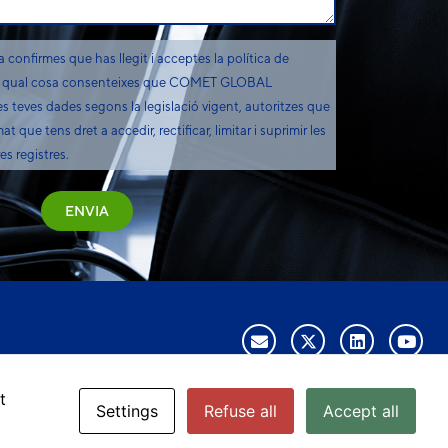
confirmes que has llegit i acceptes la política de
er la qual cosa consenteixes que COMET GLOBAL
 teves dades segons la legislació vigent, autoritzes que
t que tens dret a accedir, rectificar, limitar i suprimir les
s registres.
ENVIA
t
Settings
Refuse all
Accept all
Política de privacitat
Política de cookies
Configuració de cookies