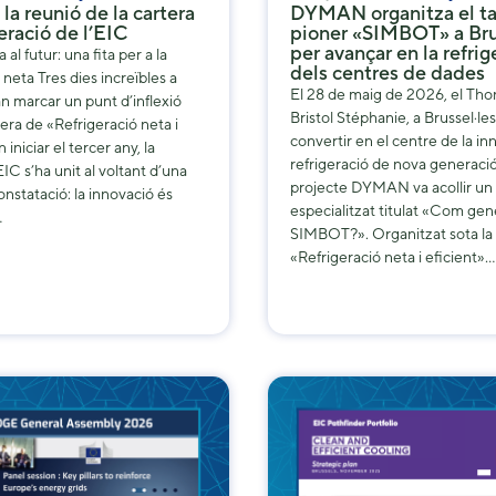
la reunió de la cartera
DYMAN organitza el ta
some
eració de l’EIC
pioner «SIMBOT» a Bru
functionality
per avançar en la refrig
 al futur: una fita per a la
will
dels centres de dades
 neta Tres dies increïbles a
disappear
El 28 de maig de 2026, el Tho
an marcar un punt d’inflexió
from the
Bristol Stéphanie, a Brussel·les
tera de «Refrigeració neta i
website.
convertir en el centre de la in
 iniciar el tercer any, la
refrigeració de nova generació,
IC s’ha unit al voltant d’una
projecte DYMAN va acollir un t
nstatació: la innovació és
Marketing
especialitzat titulat «Com gen
…
By sharing
SIMBOT?». Organitzat sota la 
your
«Refrigeració neta i eficient»…
interests and
behavior as
you visit our
site, you
increase the
chance of
seeing
personalized
content and
offers.