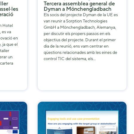
ller
Tercera assemblea general de
ssel·les
Dyman a Mönchengladbach
eració
Els socis del projecte Dyman de la UE es
van reunir a Sorption Technologies
n Hotel
GmbH a Mönchengladbach, Alemanya,
, es va
per discutir els propers passos en els
novació en
objectius del projecte. Durant el primer
 ja que el
dia de la reunió, ens vam centrar en
aller
qüestions relacionades amb les eines de
erar un
control TIC del sistema, els…
cartera