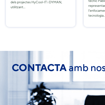
tècnic Pabl
dels projectes HyCool-IT i DYMAN,
representar
utilitzant…
l’enfocame
tecnologia
CONTACTA
amb nos