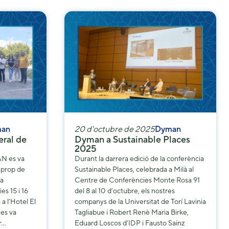
an
20 d'octubre de 2025
Dyman
ral de
Dyman a Sustainable Places
2025
AN es va
Durant la darrera edició de la conferència
, prop de
Sustainable Places, celebrada a Milà al
na
Centre de Conferències Monte Rosa 91
s 15 i 16
del 8 al 10 d’octubre, els nostres
a l’Hotel El
companys de la Universitat de Torí Lavinia
ies va
Tagliabue i Robert Renè Maria Birke,
r…
Eduard Loscos d‘IDP i Fausto Sainz