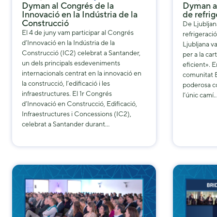
Dyman al Congrés de la
Dyman a 
Innovació en la Indústria de la
de refrig
Construcció
De Ljubljana
El 4 de juny vam participar al Congrés
refrigeració
d’Innovació en la Indústria de la
Ljubljana v
Construcció (IC2) celebrat a Santander,
per a la car
un dels principals esdeveniments
eficient». En
internacionals centrat en la innovació en
comunitat E
la construcció, l’edificació i les
poderosa co
infraestructures. El 1r Congrés
l’únic camí
d’Innovació en Construcció, Edificació,
Infraestructures i Concessions (IC2),
celebrat a Santander durant…