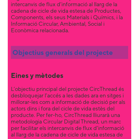
intercanvis de flux d’informació al llarg de la
us to
improve the
cadena de cicle de vida estesa de Productes,
website's
Components, els seus Materials i Químics, i la
functionality
Informació Circular, Ambiental, Social i
and
Econòmica relacionada.
structure,
based on
how the
Objectius generals del projecte
website is
used.
Eines y mètodes
Experience
In order for
L’objectiu principal del projecte CircThread és
our website
desbloquejar l’accés a les dades ara en sitges i
to perform
millorar-les com a informació de decisió per als
as well as
actors dins i fora del cicle de vida estès del
possible
producte. Per fer-ho, CircThread lliurarà una
during your
metodologia Circular Digital Thread, un marc
visit. If you
per facilitar els intercanvis de flux d’informació
refuse these
al llarg de la cadena de cicle de vida estesa de
cookies,