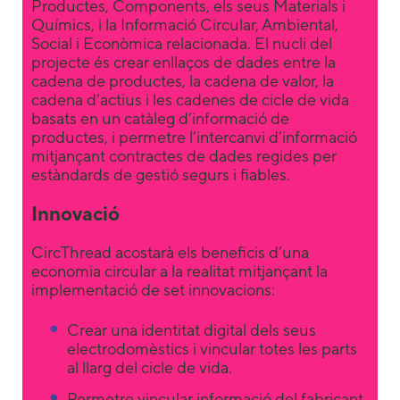
Productes, Components, els seus Materials i
some
Químics, i la Informació Circular, Ambiental,
functionality
Social i Econòmica relacionada. El nucli del
will
projecte és crear enllaços de dades entre la
disappear
cadena de productes, la cadena de valor, la
from the
cadena d’actius i les cadenes de cicle de vida
website.
basats en un catàleg d’informació de
productes, i permetre l’intercanvi d’informació
mitjançant contractes de dades regides per
Marketing
estàndards de gestió segurs i fiables.
By sharing
your
Innovació
interests and
behavior as
CircThread acostarà els beneficis d’una
you visit our
economia circular a la realitat mitjançant la
site, you
increase the
implementació de set innovacions:
chance of
seeing
Crear una identitat digital dels seus
personalized
electrodomèstics i vincular totes les parts
content and
al llarg del cicle de vida.
offers.
Permetre vincular informació del fabricant