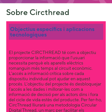
Sobre Circthread
Objectius específics i aplicacions
tecnologiques
Necessary
El projecte CIRCTHREAD té com a objectiu
These
proporcionar la informació que l’usuari
cookies are
necessita perquè els aparells elèctrics
not
romanguin més temps al circuit econòmic.
optional.
They are
L’accés a informació crítica sobre cada
needed for
dispositiu individual pot ajudar en aquest
the website
procés. L’objectiu del projecte és desbloquejar
to function.
l’accés a les dades i millorar-les com a
informació de decisió per als actors dins i fora
del cicle de vida estès del producte. Per fer-ho,
CircThread lliurarà una metodologia Circular
Statistics
Digital Thread, un marc per facilitar els
In order for