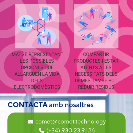
IMATGE REPRESENTANT
COMPARTIR
LES POSSIBLES
PRODUCTES I ESTAR
OPCIONES QUE
ATENTS A LES
ALLARGUEN LA VIDA
NECESSITATS DELS
DELS
DEMÉS TAMBÉ POT
ELECTRODOMÈSTICS
REDUÏR RESIDUS
CONTACTA
amb nosaltres
comet@comet.technology
(+34) 930 23 91 26