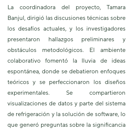
La coordinadora del proyecto, Tamara
Banjul, dirigió las discusiones técnicas sobre
los desafíos actuales, y los investigadores
presentaron hallazgos preliminares y
obstáculos metodológicos. El ambiente
Necesarias
Estas
colaborativo fomentó la lluvia de ideas
cookies no
son
espontánea, donde se debatieron enfoques
opcionales.
Son
teóricos y se perfeccionaron los diseños
necesarias
para que
experimentales. Se compartieron
funcione la
visualizaciones de datos y parte del sistema
web.
de refrigeración y la solución de software, lo
Estadísticas
que generó preguntas sobre la significancia
Para que