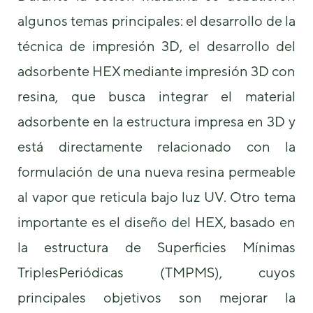
de la web.
algunos temas principales: el desarrollo de la
técnica de impresión 3D, el desarrollo del
Marketing
adsorbente HEX mediante impresión 3D con
Al compartir tus
intereses y
resina, que busca integrar el material
comportamiento
mientras visitas
adsorbente en la estructura impresa en 3D y
nuestro sitio,
aumentas la
está directamente relacionado con la
posibilidad de
ver contenido y
formulación de una nueva resina permeable
ofertas
al vapor que reticula bajo luz UV. Otro tema
personalizados.
importante es el diseño del HEX, basado en
la estructura de Superficies Mínimas
TriplesPeriódicas (TMPMS), cuyos
principales objetivos son mejorar la