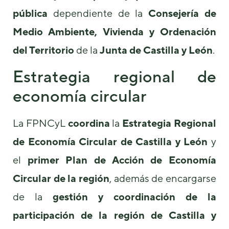
pública
dependiente de la
Consejería de
Medio Ambiente, Vivienda y Ordenación
del Territorio
de la
Junta de Castilla y León
.
Estrategia regional de
Necesarias
economía circular
Estas
cookies no
son
La FPNCyL
coordina
la
Estrategia Regional
opcionales.
Son
de Economía Circular de Castilla y León
y
necesarias
para que
el
primer Plan de Acción de Economía
funcione la
Circular de la región
, además de encargarse
web.
de la
gestión y coordinación de la
Estadísticas
participación de la región de Castilla y
Para que