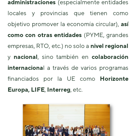
administraciones
(especialmente entidades
de la web.
locales y provincias que tienen como
objetivo promover la economía circular),
así
Marketing
Al compartir tus
como con otras entidades
(PYME, grandes
intereses y
comportamiento
empresas, RTO, etc.) no solo a
nivel
regional
mientras visitas
nuestro sitio,
y
nacional
, sino también en
colaboración
aumentas la
posibilidad de
internaciona
l a través de varios programas
ver contenido y
financiados por la UE como
Horizonte
ofertas
personalizados.
Europa,
LIFE
,
Interreg
, etc.