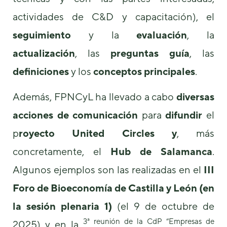
actividades de C&D y capacitación), el
seguimiento
y la
evaluación
, la
actualización
, las
preguntas
guía
, las
definiciones
y los
conceptos principales
.
Además, FPNCyL ha llevado a cabo
diversas
acciones de comunicación
para
difundir
el
p
royecto United Circles
y
, más
concretamente, el
Hub de Salamanca
.
Algunos ejemplos son las realizadas en el
III
Foro de Bioeconomía de Castilla y León (en
la sesión plenaria 1)
(el 9 de octubre de
3ª reunión de la CdP “Empresas de
2025) y en la