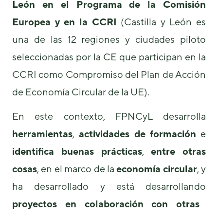
León en el Programa de la Comisión
podamos
mejorar la
Europea y en la CCRI
(Castilla y León es
funcionalidad
y estructura
una de las 12 regiones y ciudades piloto
de la web, en
base a cómo
seleccionadas por la CE que participan en la
se usa la
web.
CCRI como Compromiso del Plan de Acción
de Economía Circular de la UE).
Experiencia
En este contexto, FPNCyL desarrolla
Para que
nuestra web
herramientas
,
actividades de formación
e
funcione lo
mejor posible
identifica buenas prácticas
,
entre otras
durante tu
visita. Si
cosas
, en el marco de la
economía circular
, y
rechaza estas
cookies,
ha desarrollado y está desarrollando
algunas
proyectos en colaboración
con otras
funcionalidades
desaparecerán