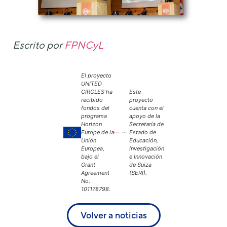
Escrito por
FPNCyL
El proyecto
UNITED
CIRCLES ha
Este
recibido
proyecto
fondos del
cuenta con el
programa
apoyo de la
Horizon
Secretaría de
Europe de la
Estado de
Unión
Educación,
Europea,
Investigación
bajo el
e Innovación
Grant
de Suiza
Agreement
(SERI).
No.
101178798.
Volver a noticias