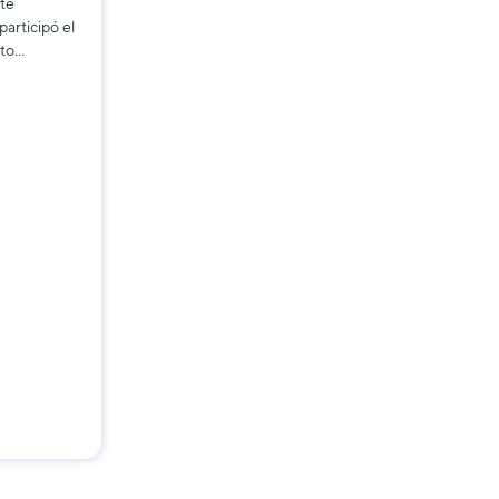
ste
articipó el
nto…