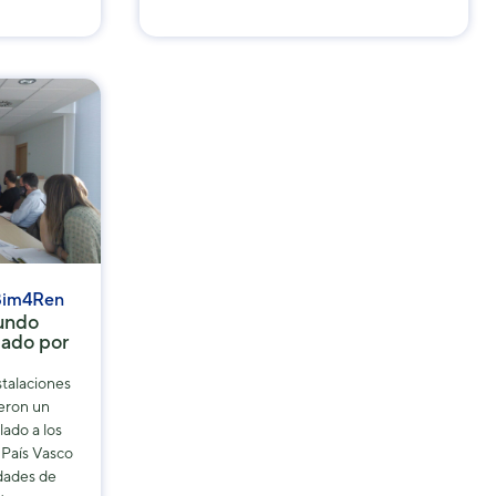
Bim4Ren
gundo
zado por
stalaciones
eron un
ado a los
 País Vasco
dades de