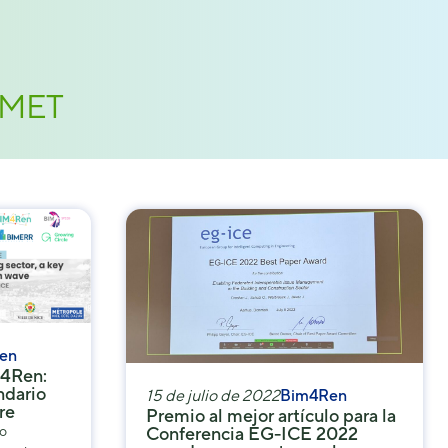
COMET
en
M4Ren:
ndario
15 de julio de 2022
Bim4Ren
re
Premio al mejor artículo para la
to
Conferencia EG-ICE 2022