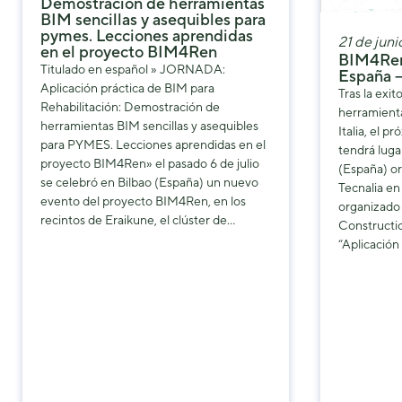
Demostración de herramientas
BIM sencillas y asequibles para
pymes. Lecciones aprendidas
21 de jun
en el proyecto BIM4Ren
BIM4Ren
Titulado en español » JORNADA:
España –
Aplicación práctica de BIM para
Tras la exi
Rehabilitación: Demostración de
herramient
herramientas BIM sencillas y asequibles
Italia, el 
para PYMES. Lecciones aprendidas en el
tendrá lugar
proyecto BIM4Ren» el pasado 6 de julio
(España) o
se celebró en Bilbao (España) un nuevo
Tecnalia en
evento del proyecto BIM4Ren, en los
organizado 
recintos de Eraikune, el clúster de…
Constructio
“Aplicación