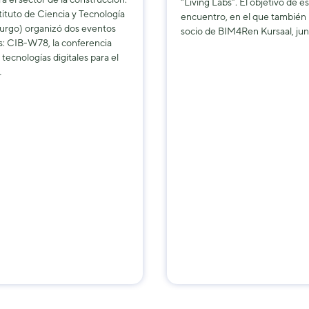
“Living Labs”. El objetivo de e
stituto de Ciencia y Tecnología
encuentro, en el que también p
rgo) organizó dos eventos
socio de BIM4Ren Kursaal, ju
s: CIB-W78, la conferencia
 tecnologías digitales para el
…