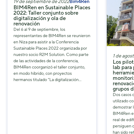
19 de septiembre de 2022
Bim4Ren
BIM4Ren en Sustainable Places
2022: Taller conjunto sobre
digitalización y ola de
renovación
Del 6 al 9 de septiembre, los
representantes de BIM4Ren se reunieron
en Niza para asistir a la Conferencia
Sustainable Places 2022 organizada por
nuestro socio R2M Solution. Como parte
1 de agos
de las actividades de la conferencia,
Los pilot
lab para 
BIM4Ren coorganizó el taller conjunto,
herrami
en modo híbrido, con proyectos
monitori
hermanos titulado “La digitalización…
renovació
grupos d
Dos casos 
utilizado c
demostrar l
BIM4Ren en
real de edif
persiguen d
han sido re