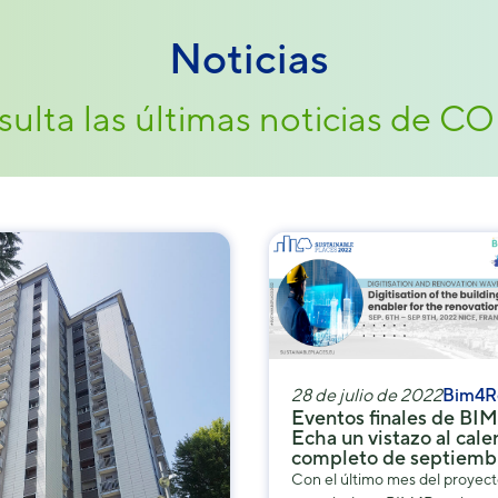
podamos
mejorar la
Noticias
funcionalidad
y estructura
de la web, en
ulta las últimas noticias de 
base a cómo
se usa la
web.
Experiencia
Para que
nuestra web
funcione lo
mejor posible
durante tu
visita. Si
28 de julio de 2022
Bim4R
rechaza estas
Eventos finales de BI
cookies,
Echa un vistazo al cale
algunas
completo de septiemb
funcionalidades
Con el último mes del proyec
desaparecerán