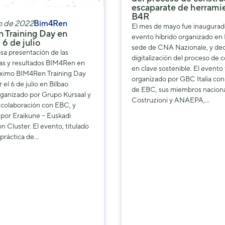
escaparate de herrami
B4R
io de 2022
Bim4Ren
El mes de mayo fue inaugurado
 Training Day en
evento híbrido organizado en 
 6 de julio
sede de CNA Nazionale, y ded
tosa presentación de las
digitalización del proceso de 
as y resultados BIM4Ren en
en clave sostenible. El evento
próximo BIM4Ren Training Day
organizado por GBC Italia con
 el 6 de julio en Bilbao
de EBC, sus miembros nacio
rganizado por Grupo Kursaal y
Costruzioni y ANAEPA,…
 colaboración con EBC, y
por Eraikune – Euskadi
n Cluster. El evento, titulado
 práctica de…