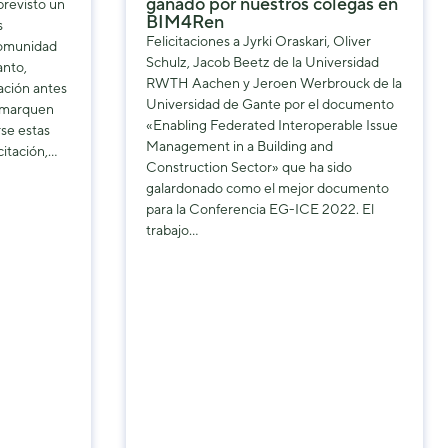
ganado por nuestros colegas en
revisto un
BIM4Ren
s
Felicitaciones a Jyrki Oraskari, Oliver
comunidad
Schulz, Jacob Beetz de la Universidad
anto,
RWTH Aachen y Jeroen Werbrouck de la
ación antes
Universidad de Gante por el documento
y marquen
«Enabling Federated Interoperable Issue
se estas
Management in a Building and
itación,…
Construction Sector» que ha sido
galardonado como el mejor documento
para la Conferencia EG-ICE 2022. El
trabajo…