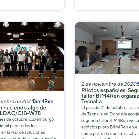
2 de noviembre de 2020
Pilotos españoles: Se
taller BIM4Ren organi
Tecnalia
iembre de 2021
Bim4Ren
 haciendo algo de
El pasado 21 de octubre, las in
n LDAC/CIB-W78
de Tecnalia en Donostia acogi
mes de octubre, Luxemburgo
segundo taller BIM4Ren vincul
 ideal para todos los
edificios piloto BIM4Ren en el
 en la I+D de soluciones
como parte de nuestras activi
ra el sector de la construcción.