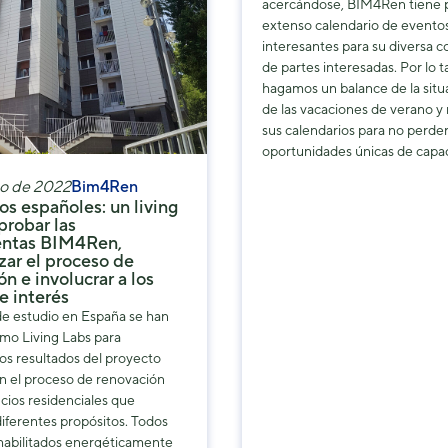
acercándose, BIM4Ren tiene p
de la web.
extenso calendario de evento
interesantes para su diversa 
de partes interesadas. Por lo t
Marketing
hagamos un balance de la situ
Al compartir tus
de las vacaciones de verano 
intereses y
sus calendarios para no perder
comportamiento
oportunidades únicas de capac
mientras visitas
nuestro sitio,
to de 2022
Bim4Ren
aumentas la
os españoles: un living
posibilidad de
probar las
ver contenido y
entas BIM4Ren,
zar el proceso de
ofertas
n e involucrar a los
personalizados.
e interés
de estudio en España se han
omo Living Labs para
os resultados del proyecto
 el proceso de renovación
icios residenciales que
iferentes propósitos. Todos
habilitados energéticamente