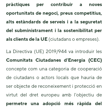
some
pràctiques per contribuir a noves
functionality
oportunitats de negoci, preus competitius,
will
disappear
alts estàndards de serveis i a la seguretat
from the
website.
del subministrament i la sostenibilitat per
als clients de la UE
(ciutadans o empreses).
Marketing
By sharing
La Directiva (UE) 2019/944 va introduir les
your
interests and
Comunitats Ciutadanes d’Energia (CEC)
behavior as
concepte com una categoria de cooperació
you visit our
site, you
de ciutadans o actors locals que hauria de
increase the
chance of
ser objecte de reconeixement i protecció en
seeing
personalized
virtut del dret europeu amb l’objectiu de
content and
offers.
permetre una adopció més ràpida del