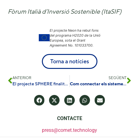
Fòrum Italià d’Inversió Sostenible (ItaSIF)
El projecte Neon ha rebut fons
del programa H2020 de la Unió
Europea, sota el Grant
Agreement No. 101033700.
Torna a notícies
ANTERIOR
SEGÜENT
El projecte SPHERE finalitza aquest mes
Com connectar els sistemes d’emmagatzematge de bateries Hybris amb pèrdues i costos mínims
CONTACTE
press@comet.technology