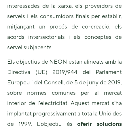
us to
interessades de la xarxa, els proveïdors de
improve the
serveis i els consumidors finals per establir,
website's
functionality
mitjançant un procés de co-creació, els
and
structure,
acords intersectorials i els conceptes de
based on
how the
servei subjacents.
website is
used.
Els objectius de NEON estan alineats amb la
Directiva (UE) 2019/944 del Parlament
Experience
In order for
Europeu i del Consell, de 5 de juny de 2019,
our website
sobre normes comunes per al mercat
to perform
as well as
interior de l’electricitat. Aquest mercat s’ha
possible
during your
implantat progressivament a tota la Unió des
visit. If you
refuse these
de 1999. L’objectiu és
oferir solucions
cookies,