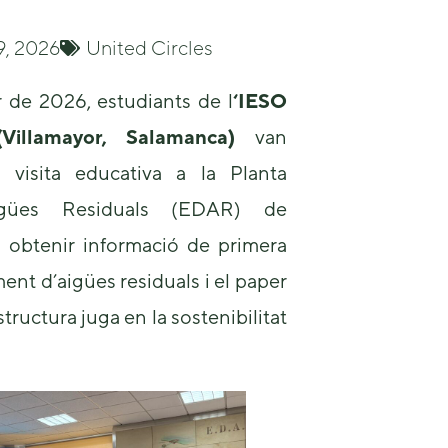
9, 2026
United Circles
r de 2026, estudiants de l
‘IESO
illamayor, Salamanca)
van
 visita educativa a la Planta
Necessary
igües Residuals (EDAR) de
These
cookies are
 obtenir informació de primera
not
optional.
ent d’aigües residuals i el paper
They are
needed for
tructura juga en la sostenibilitat
the website
to function.
Statistics
In order for