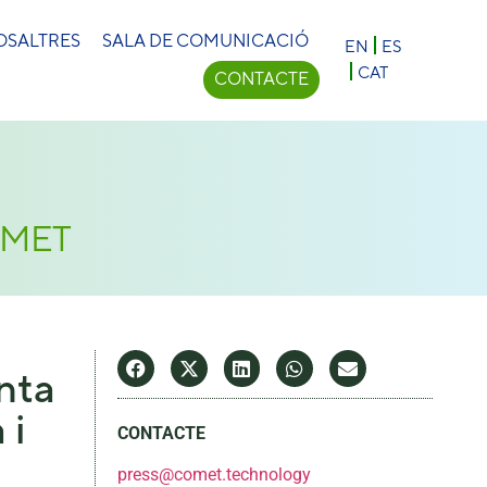
×
OSALTRES
SALA DE COMUNICACIÓ
EN
ES
CAT
CONTACTE
COMET
nta
 i
CONTACTE
press@comet.technology