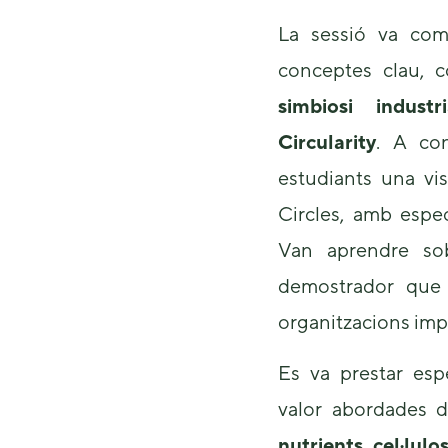
La sessió va co
conceptes clau, c
simbiosi industr
Circularity
. A con
estudiants una vi
Circles, amb espe
Van aprendre sob
demostrador que 
organitzacions imp
Es va prestar esp
valor abordades 
nutrients, cel·lulo