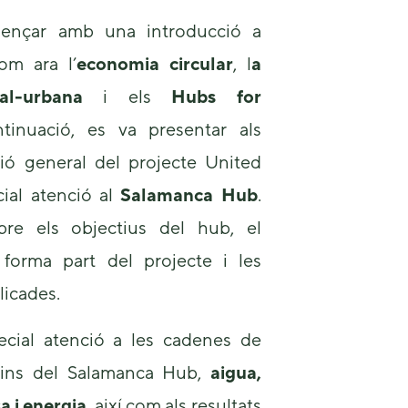
mençar amb una introducció a
om ara l’
economia circular
, l
a
ial-urbana
i els
Hubs for
tinuació, es va presentar als
sió general del projecte United
cial atenció al
Salamanca Hub
.
re els objectius del hub, el
forma part del projecte i les
licades.
ecial atenció a les cadenes de
dins del Salamanca Hub,
aigua,
sa i energia
, així com als resultats