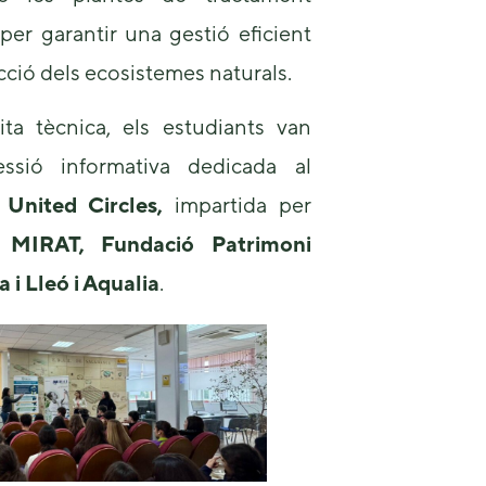
some
 per garantir una gestió eficient
functionality
will
ecció dels ecosistemes naturals.
disappear
from the
website.
ita tècnica, els estudiants van
essió informativa dedicada al
Marketing
 United Circles,
impartida per
By sharing
e
MIRAT, Fundació Patrimoni
your
interests and
 i Lleó i Aqualia
.
behavior as
you visit our
site, you
increase the
chance of
seeing
personalized
content and
offers.