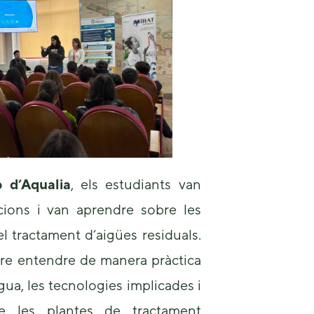
us to
improve the
website's
functionality
and
structure,
based on
how the
website is
used.
p d’Aqualia
, els estudiants van
Experience
In order for
·lacions i van aprendre sobre les
our website
to perform
el tractament d’aigües residuals.
as well as
possible
tre entendre de manera pràctica
during your
visit. If you
igua, les tecnologies implicades i
refuse these
de les plantes de tractament
cookies,