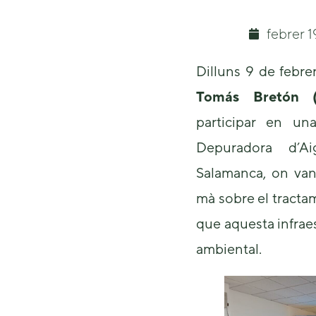
febrer 1
Dilluns 9 de febre
Tomás Bretón (V
participar en una
Depuradora d’A
Salamanca, on van
mà sobre el tractam
que aquesta infraes
ambiental.