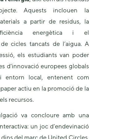
ojecte. Aquests inclouen la
terials a partir de residus, la
ficiència energètica i el
e cicles tancats de l’aigua. A
essió, els estudiants van poder
ves d’innovació europees globals
i entorn local, entenent com
paper actiu en la promoció de la
els recursos.
ulgació va concloure amb una
 interactiva: un joc d’endevinació
 dins del marc de United Circles.