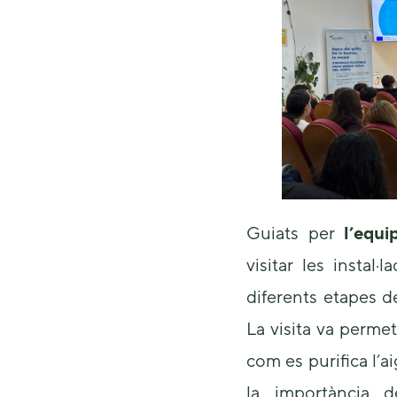
Guiats per
l’equi
visitar les instal
diferents etapes d
La visita va perme
com es purifica l’a
la importància 