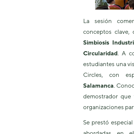
La sesión come
conceptos clave,
Simbiosis Indust
Circularidad
. A c
estudiantes una vi
Circles, con es
Salamanca
. Conoc
demostrador que f
organizaciones par
Se prestó especial
abordadas en 