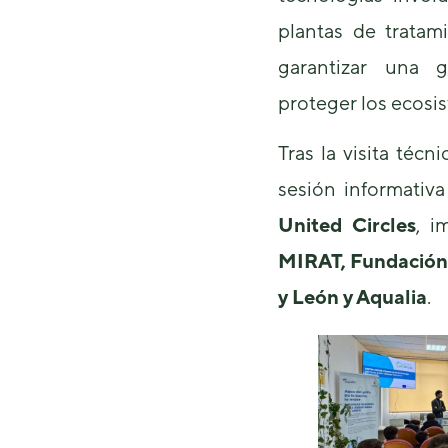
plantas de tratam
garantizar una 
proteger los ecosi
Tras la visita técn
sesión informativ
United Circles
, i
MIRAT, Fundación 
y León y Aqualia
.