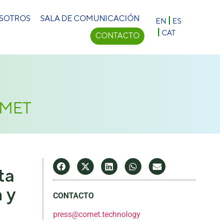
×
OSOTROS
SALA DE COMUNICACIÓN
EN
ES
CAT
CONTACTO
COMET
ta
 y
CONTACTO
press@comet.technology