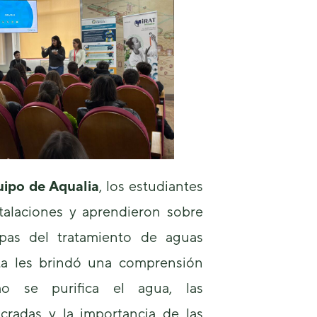
podamos
mejorar la
funcionalidad
y estructura
de la web, en
base a cómo
se usa la
web.
Experiencia
Para que
nuestra web
uipo de Aqualia
, los estudiantes
funcione lo
stalaciones y aprendieron sobre
mejor posible
durante tu
apas del tratamiento de aguas
visita. Si
rechaza estas
sita les brindó una comprensión
cookies,
algunas
o se purifica el agua, las
funcionalidades
desaparecerán
ucradas y la importancia de las