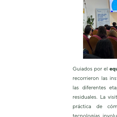
Guiados por el
eq
recorrieron las in
las diferentes et
residuales. La vi
práctica de cóm
tecnologías invol