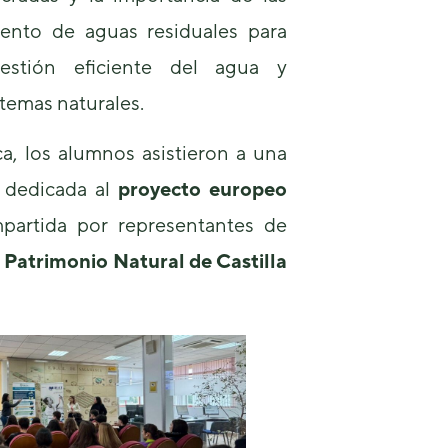
de la web.
iento de aguas residuales para
gestión eficiente del agua y
Marketing
Al compartir tus
stemas naturales.
intereses y
comportamiento
ica, los alumnos asistieron a una
mientras visitas
nuestro sitio,
a dedicada al
proyecto europeo
aumentas la
posibilidad de
mpartida por representantes de
ver contenido y
Patrimonio Natural de Castilla
ofertas
personalizados.