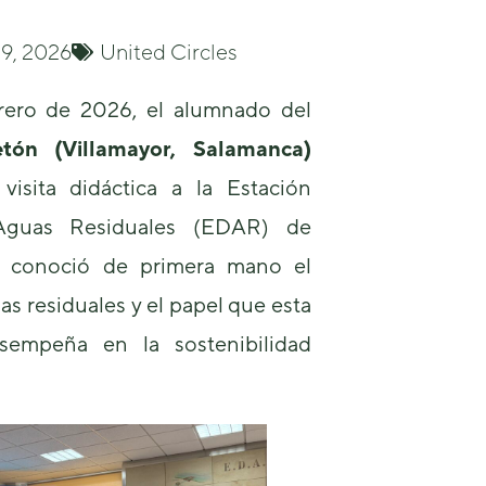
19, 2026
United Circles
rero de 2026, el alumnado del
ón (Villamayor, Salamanca)
Necesarias
visita didáctica a la Estación
Estas
Aguas Residuales (EDAR) de
cookies no
son
e conoció de primera mano el
opcionales.
Son
as residuales y el papel que esta
necesarias
para que
esempeña en la sostenibilidad
funcione la
web.
Estadísticas
Para que