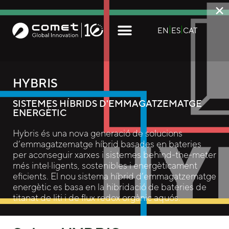
×
EN
ES
CAT
HYBRIS
SISTEMES HÍBRIDS D'EMMAGATZEMATGE
ENERGÈTIC
Hybris és una nova generació de solucions
d’emmagatzematge híbrid basades en bateries
per aconseguir xarxes i sistemes behind-the-meter
més intel·ligents, sostenibles i energèticament
eficients. El nou sistema híbrid d’emmagatzematge
energètic es basa en la hibridació de bateries de
titanat de liti i de flux redox orgànic aquós.