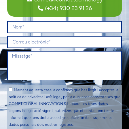
(+34) 930 23 91 26
Marcant aquesta casella confirmes que has llegit i acceptes la
política de privadesa i avís legal, per la qual cosa consenteixes que
COMET GLOBAL INNOVATION S.L, guardi les teves dades
segons la legislació vigent, autoritzes que et contactem i estàs
informat que tens dret a accedir, rectificar, limitar i suprimir les
dades personals dels nostres registres.