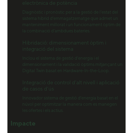
electrònica de potència
Diagnòstic i pronòstic per a la gestió de l’estat del
sistema híbrid d’emmagatzematge que admet un
manteniment millorat i un funcionament òptim de
la combinació d’ambdues bateries.
Hibridació: dimensionament òptim i
integració del sistema
Inclou el sistema de gestió d’energia i el
dimensionament i la validació òptims mitjançant un
Digital Twin basat en Hardware-In-the-Loop.
Integració de control d’alt nivell i aplicació
de casos d’ús
Innovador sistema de gestió d’energia basat en el
núvol per optimitzar la manera com es manegen
les ofertes i els actius.
Impacte