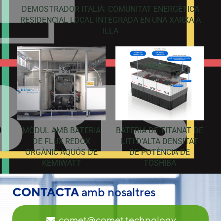
DEMOSTRADOR ITALIÀ: COMUNITAT ENERGÈTICA
RESIDENCIAL LOCAL INTEGRADA EN UNA XARXA A
ILLA
MÒDUL AMB BATERIA
BATERIA DE TITANAT DE
DE FLUX REDOX
LITI D'ALTA DENSITAT
ORGÀNIC AQUÓS DE
DE POTÈNCIA DE
KEMIWATT
TOSHIBA
CONTACTA
amb nosaltres
comet@comet.technology