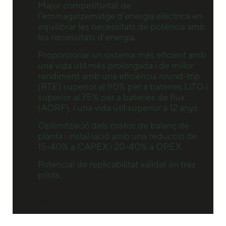
Major competitivitat de
l’emmagatzematge d’energia elèctrica en
equilibrar les necessitats de potència amb
les necessitats d’energia.
Proporcionar un sistema més eficient amb
una vida útil més prolongada i de millor
rendiment amb una eficiència round-trip
(RTE) superior al 90% per a bateries LiTO i
superior al 75% per a bateries de flux
(AORF), i una vida útil superior a 12 anys.
Optimització dels costos de balanç de
planta i instal·lació amb una reducció de
15-40% a CAPEX i 20-40% a OPEX.
Potencial de replicabilitat validat en tres
pilots.
https://hybris-project.eu/