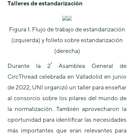
Talleres de estandarización
de la web.
Marketing
Figura 1. Flujo de trabajo de estandarización
Al compartir tus
intereses y
(izquierda) y folleto sobre estandarización
comportamiento
mientras visitas
(derecha)
nuestro sitio,
aumentas la
ª
Durante la 2
Asamblea General de
posibilidad de
ver contenido y
CircThread celebrada en Valladolid en junio
ofertas
personalizados.
de 2022, UNI organizó un taller para enseñar
al consorcio sobre los pilares del mundo de
la normalización. También aprovecharon la
oportunidad para identificar las necesidades
más importantes que eran relevantes para