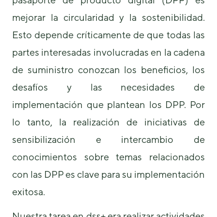
mejorar la circularidad y la sostenibilidad.
Esto depende críticamente de que todas las
partes interesadas involucradas en la cadena
de suministro conozcan los beneficios, los
Necesarias
desafíos y las necesidades de
Estas
cookies no
implementación que plantean los DPP. Por
son
opcionales.
lo tanto, la realización de iniciativas de
Son
sensibilización e intercambio de
necesarias
para que
conocimientos sobre temas relacionados
funcione la
web.
con las DPP es clave para su implementación
exitosa.
Estadísticas
Para que
Nuestra tarea en dss+ era realizar actividades