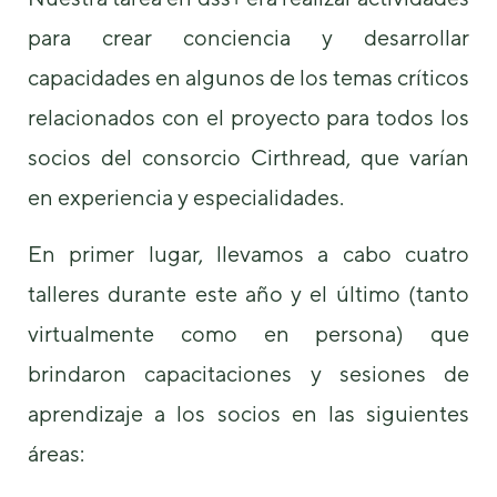
podamos
mejorar la
para crear conciencia y desarrollar
funcionalidad
capacidades en algunos de los temas críticos
y estructura
de la web, en
relacionados con el proyecto para todos los
base a cómo
se usa la
socios del consorcio Cirthread, que varían
web.
en experiencia y especialidades.
Experiencia
En primer lugar, llevamos a cabo cuatro
Para que
nuestra web
talleres durante este año y el último (tanto
funcione lo
virtualmente como en persona) que
mejor posible
durante tu
brindaron capacitaciones y sesiones de
visita. Si
rechaza estas
aprendizaje a los socios en las siguientes
cookies,
algunas
áreas:
funcionalidades
desaparecerán