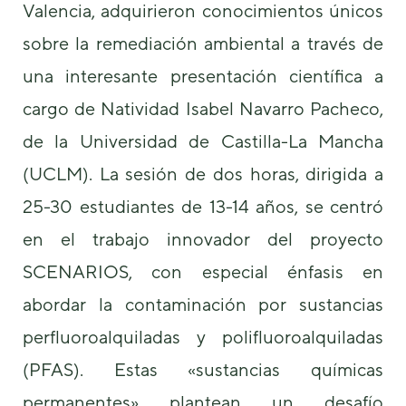
Valencia, adquirieron conocimientos únicos
sobre la remediación ambiental a través de
una interesante presentación científica a
cargo de Natividad Isabel Navarro Pacheco,
de la Universidad de Castilla-La Mancha
Necesarias
Estas
(UCLM). La sesión de dos horas, dirigida a
cookies no
25-30 estudiantes de 13-14 años, se centró
son
opcionales.
en el trabajo innovador del proyecto
Son
necesarias
SCENARIOS, con especial énfasis en
para que
funcione la
abordar la contaminación por sustancias
web.
perfluoroalquiladas y polifluoroalquiladas
(PFAS). Estas «sustancias químicas
Estadísticas
Para que
permanentes» plantean un desafío