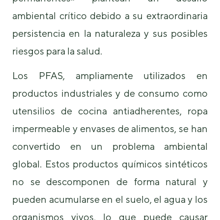
podamos
ambiental crítico debido a su extraordinaria
mejorar la
funcionalidad
persistencia en la naturaleza y sus posibles
y estructura
de la web, en
riesgos para la salud.
base a cómo
se usa la
web.
Los PFAS, ampliamente utilizados en
productos industriales y de consumo como
Experiencia
utensilios de cocina antiadherentes, ropa
Para que
nuestra web
impermeable y envases de alimentos, se han
funcione lo
convertido en un problema ambiental
mejor posible
durante tu
global. Estos productos químicos sintéticos
visita. Si
rechaza estas
no se descomponen de forma natural y
cookies,
algunas
pueden acumularse en el suelo, el agua y los
funcionalidades
desaparecerán
organismos vivos, lo que puede causar