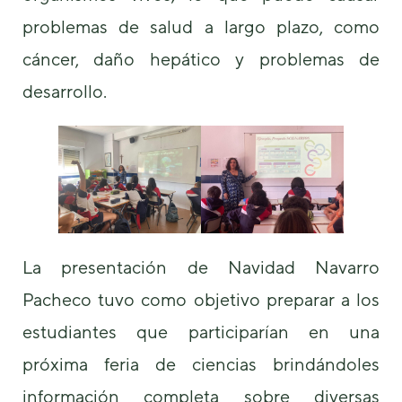
de la web.
problemas de salud a largo plazo, como
cáncer, daño hepático y problemas de
Marketing
Al compartir tus
desarrollo.
intereses y
comportamiento
mientras visitas
nuestro sitio,
aumentas la
posibilidad de
ver contenido y
ofertas
personalizados.
La presentación de Navidad Navarro
Pacheco tuvo como objetivo preparar a los
estudiantes que participarían en una
próxima feria de ciencias brindándoles
información completa sobre diversas