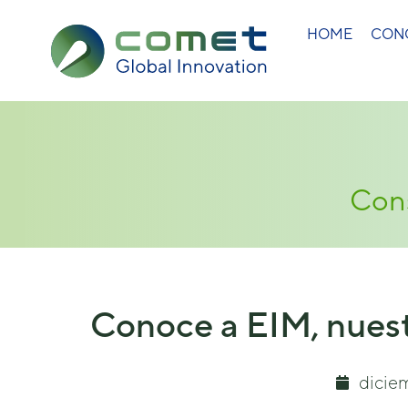
HOME
CON
Cons
Conoce a EIM, nues
dicie