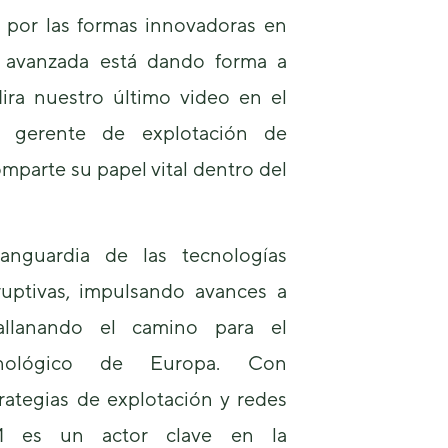
d por las formas innovadoras en
a avanzada está dando forma a
ira nuestro último video en el
 gerente de explotación de
parte su papel vital dentro del
Necesarias
Estas
cookies no
son
opcionales.
anguardia de las tecnologías
Son
necesarias
uptivas, impulsando avances a
para que
llanando el camino para el
funcione la
web.
cnológico de Europa. Con
rategias de explotación y redes
Estadísticas
IM es un actor clave en la
Para que