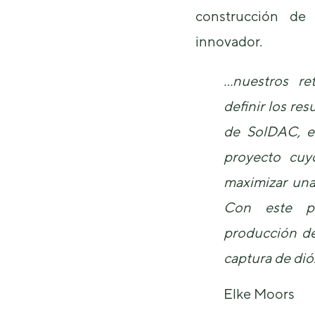
construcción de
innovador.
…nuestros re
definir los re
de SolDAC, es
proyecto cuy
maximizar una 
Con este pr
producción de
captura de di
Elke Moors