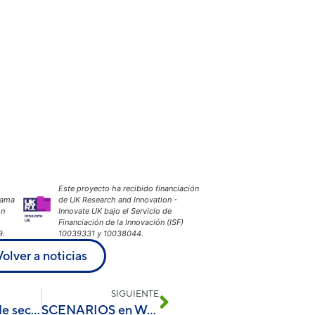
de la web.
Marketing
Al compartir tus
intereses y
comportamiento
mientras visitas
nuestro sitio,
aumentas la
posibilidad de
ver contenido y
ofertas
Este proyecto ha recibido financiación
personalizados.
rama
de UK Research and Innovation -
ón
Innovate UK bajo el Servicio de
Financiación de la Innovación (ISF)
9.
10039331 y 10038044.
Volver a noticias
SIGUIENTE
Estudiantes de secundaria exploran estrategias de remediación ambiental en Valencia
SCENARIOS en Water Treatment Europe 2024