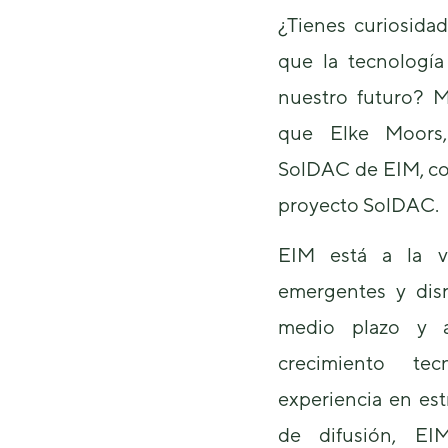
¿Tienes curiosida
que la tecnologí
nuestro futuro? M
que Elke Moors,
SolDAC de EIM, com
proyecto SolDAC.
EIM está a la v
emergentes y disr
medio plazo y a
crecimiento te
experiencia en est
de difusión, E