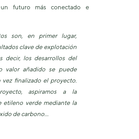
podamos
 un futuro más conectado e
mejorar la
funcionalidad
y estructura
de la web, en
base a cómo
tos son, en primer lugar,
se usa la
sultados clave de explotación
web.
 decir, los desarrollos del
Experiencia
o valor añadido se puede
Para que
vez finalizado el proyecto.
nuestra web
funcione lo
oyecto, aspiramos a la
mejor posible
durante tu
 etileno verde mediante la
visita. Si
rechaza estas
óxido de carbono…
cookies,
algunas
funcionalidades
desaparecerán