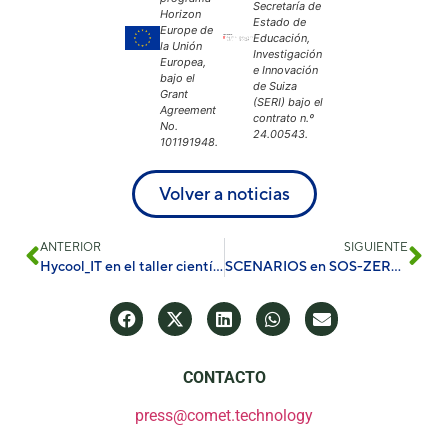
Secretaría de
Horizon
Estado de
Europe de
Educación,
la Unión
Investigación
Europea,
e Innovación
bajo el
de Suiza
Grant
(SERI) bajo el
Agreement
contrato n.º
No.
24.00543.
101191948.
Volver a noticias
ANTERIOR
SIGUIENTE
Hycool_IT en el taller científico SmartWins PoliMi
SCENARIOS en SOS-ZEROPOL2030
CONTACTO
press@comet.technology