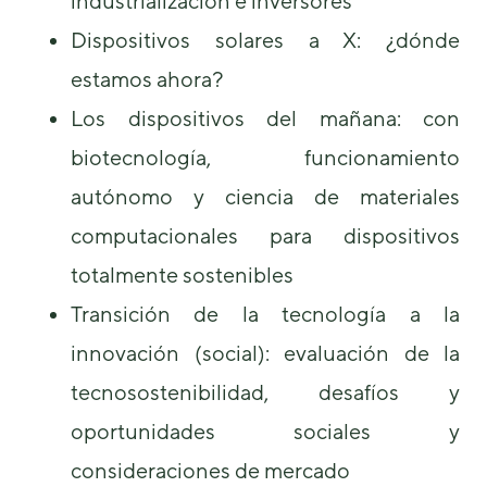
industrialización e inversores
podamos
mejorar la
Dispositivos solares a X: ¿dónde
funcionalidad
y estructura
estamos ahora?
de la web, en
Los dispositivos del mañana: con
base a cómo
se usa la
biotecnología, funcionamiento
web.
autónomo y ciencia de materiales
computacionales para dispositivos
Experiencia
Para que
totalmente sostenibles
nuestra web
funcione lo
Transición de la tecnología a la
mejor posible
durante tu
innovación (social): evaluación de la
visita. Si
tecnosostenibilidad, desafíos y
rechaza estas
cookies,
oportunidades sociales y
algunas
funcionalidades
consideraciones de mercado
desaparecerán