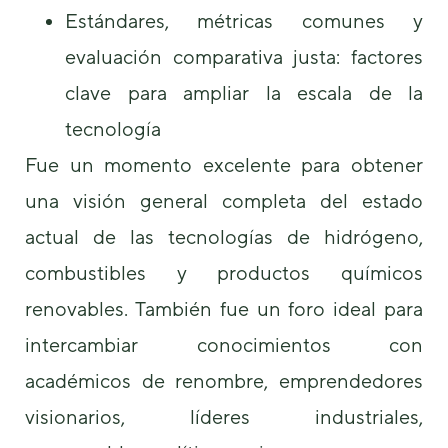
de la web.
Estándares, métricas comunes y
evaluación comparativa justa: factores
Marketing
clave para ampliar la escala de la
Al compartir tus
intereses y
tecnología
comportamiento
mientras visitas
Fue un momento excelente para obtener
nuestro sitio,
una visión general completa del estado
aumentas la
posibilidad de
actual de las tecnologías de hidrógeno,
ver contenido y
ofertas
combustibles y productos químicos
personalizados.
renovables. También fue un foro ideal para
intercambiar conocimientos con
académicos de renombre, emprendedores
visionarios, líderes industriales,