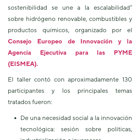
sostenibilidad se une a la escalabilidad”
sobre hidrógeno renovable, combustibles y
productos químicos, organizado por el
Consejo Europeo de Innovación y la
Agencia Ejecutiva para las PYME
Necesarias
Estas
(EISMEA).
cookies no
son
opcionales.
El taller contó con aproximadamente 130
Son
participantes y los principales temas
necesarias
para que
tratados fueron:
funcione la
web.
De una necesidad social a la innovación
tecnológica: sesión sobre políticas,
Estadísticas
Para que