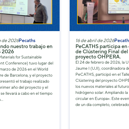
o de 2026
Pecaths
16 de abril de 2026
Pecath
ndo nuestro trabajo en
PeCATHS participa en e
 2026
de Clústering Final del
proyecto OHPERA.
terials for Sustainable
El 24 de febrero de 2026, la U
t Conference) tuvo lugar del
Jaume I (UJI), coordinadora d
e marzo de 2026 en el World
PeCATHS, participó en el Talle
e de Barcelona, ​​y el proyecto
Clústering del proyecto OHP
esentó el trabajo realizado
los nuevos materiales al futuro
primer año del proyecto y el
hidrógeno solar: Ampliando la
 se llevará a cabo en el tiempo
circular en Europa». Este even
a…
de un día completo, celebrado