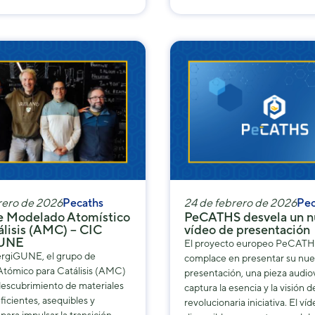
rero de 2026
Pecaths
24 de febrero de 2026
Pec
e Modelado Atomístico
PeCATHS desvela un n
álisis (AMC) – CIC
vídeo de presentación
GUNE
El proyecto europeo PeCATH
rgiGUNE, el grupo de
complace en presentar su nue
tómico para Catálisis (AMC)
presentación, una pieza audio
descubrimiento de materiales
captura la esencia y la visión d
eficientes, asequibles y
revolucionaria iniciativa. El víd