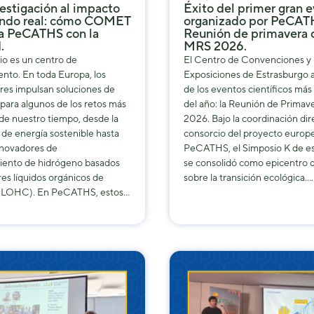
de la web.
vestigación al impacto
Éxito del primer gran 
undo real: cómo COMET
organizado por PeCAT
a PeCATHS con la
Reunión de primavera 
.
MRS 2026.
Marketing
rio es un centro de
El Centro de Convenciones y
Al compartir tus
nto. En toda Europa, los
Exposiciones de Estrasburgo 
intereses y
res impulsan soluciones de
de los eventos científicos más
comportamiento
para algunos de los retos más
del año: la Reunión de Prima
mientras visitas
de nuestro tiempo, desde la
2026. Bajo la coordinación dir
nuestro sitio,
de energía sostenible hasta
consorcio del proyecto europ
aumentas la
novadores de
PeCATHS, el Simposio K de e
posibilidad de
ento de hidrógeno basados ​​
se consolidó como epicentro 
ver contenido y
es líquidos orgánicos de
sobre la transición ecológica….
ofertas
 (LOHC). En PeCATHS, estos…
personalizados.