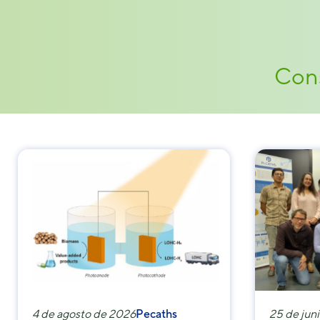
Cons
4 de agosto de 2026
Pecaths
25 de jun