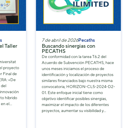
s
7 de abril de 2026
Pecaths
l Taller
Buscando sinergias con
PECATHS
De conformidad con la tarea T6.2 del
niversitat
Acuerdo de Subvención PECATHS, hace
el proyecto
unos meses iniciamos el proceso de
r Final de
identificación y localización de proyectos
ERA: «De
similares financiados bajo nuestra misma
 del
convocatoria, HORIZON-CL5-2024-D2-
 innovación
01. Este enfoque inicial tiene como
to híbrido
objetivo identificar posibles sinergias,
 en el…
maximizar el impacto de los diferentes
proyectos, aumentar su visibilidad y…