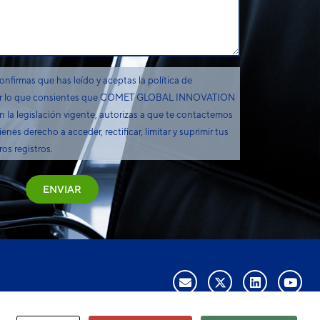
onfirmas que has leído y aceptas la política de
, por lo que consientes que COMET GLOBAL INNOVATION
n la legislación vigente, autorizas a que te contactemos
enes derecho a acceder, rectificar, limitar y suprimir tus
os registros.
ENVIAR