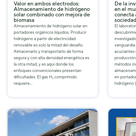
Valor en ambos electrodos:
De la in
Almacenamiento de hidrógeno
en el m
solar combinado con mejora de
conecta 
biomasa
sociedad
Almacenamiento de hidrógeno solar en
El laborato
portadores orgánicos líquidos. Producir
descubrimie
hidrógeno a partir de electricidad
investigado
renovable es solo la mitad del desafío.
vanguardia 
Almacenarlo y transportarlo de forma
acuciantes 
segura y con alta densidad energética es
producción 
la otra mitad, y es aquí donde los
métodos in
enfoques convencionales presentan
almacenami
dificultades. El gas H₂ comprimido
en portador
requiere…
hidrógeno