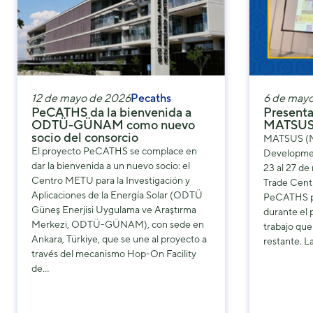
12 de mayo de 2026
Pecaths
6 de may
PeCATHS da la bienvenida a
Presenta
ODTÜ-GÜNAM como nuevo
MATSUS
socio del consorcio
MATSUS (Ma
El proyecto PeCATHS se complace en
Developmen
dar la bienvenida a un nuevo socio: el
23 al 27 d
Centro METU para la Investigación y
Trade Centr
Aplicaciones de la Energía Solar (ODTÜ
PeCATHS pr
Güneş Enerjisi Uygulama ve Araştırma
durante el 
Merkezi, ODTÜ-GÜNAM), con sede en
trabajo que
Ankara, Türkiye, que se une al proyecto a
restante. L
través del mecanismo Hop-On Facility
de…