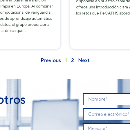
 para impulsar la transición
disponible en nuestro canal d
limpia en Europa. Al combinar
ofrece una introducción clara 
 computacional de vanguardia
los retos que PeCATHS aborda
es de aprendizaje automático
n datos, el grupo proporciona
n atómica que…
Previous
1
2
Next
otros