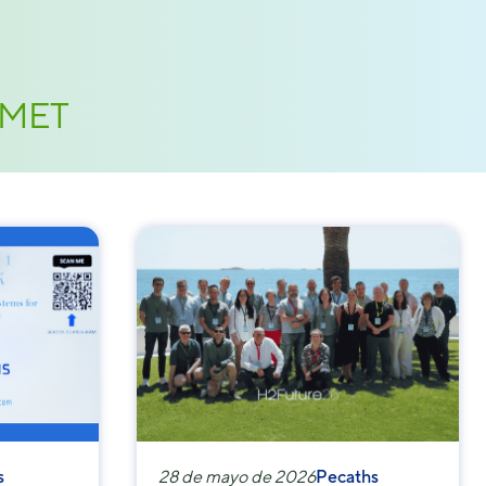
COMET
s
28 de mayo de 2026
Pecaths