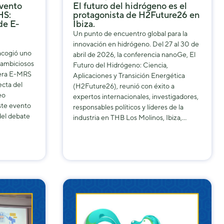
evento
El futuro del hidrógeno es el
HS:
protagonista de H2Future26 en
de E-
Ibiza.
Un punto de encuentro global para la
innovación en hidrógeno. Del 27 al 30 de
acogió uno
abril de 2026, la conferencia nanoGe, El
 ambiciosos
Futuro del Hidrógeno: Ciencia,
vera E-MRS
Aplicaciones y Transición Energética
ecta del
(H2Future26), reunió con éxito a
eo
expertos internacionales, investigadores,
ste evento
responsables políticos y líderes de la
del debate
industria en THB Los Molinos, Ibiza,…