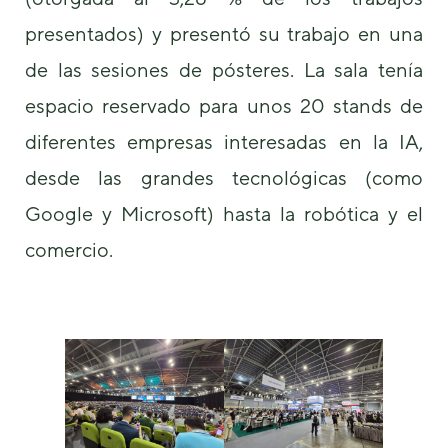
podamos
mejorar la
presentados) y presentó su trabajo en una
funcionalidad
de las sesiones de pósteres. La sala tenía
y estructura
de la web, en
espacio reservado para unos 20 stands de
base a cómo
se usa la
diferentes empresas interesadas en la IA,
web.
desde las grandes tecnológicas (como
Google y Microsoft) hasta la robótica y el
Experiencia
Para que
comercio.
nuestra web
funcione lo
mejor posible
durante tu
visita. Si
rechaza estas
cookies,
algunas
funcionalidades
desaparecerán