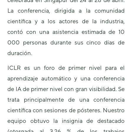
La conferencia, dirigida a la comunidad
científica y a los actores de la industria,
contó con una asistencia estimada de 10
000 personas durante sus cinco días de
Necesarias
duración.
Estas
cookies no
ICLR es un foro de primer nivel para el
son
opcionales.
aprendizaje automático y una conferencia
Son
necesarias
de IA de primer nivel con gran visibilidad. Se
para que
funcione la
trata principalmente de una conferencia
web.
científica con sesiones de pósteres. Nuestro
equipo obtuvo la insignia de destacado
Estadísticas
Para que
(otorgada al 3,26 % de los trabajos