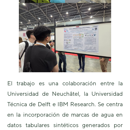
de la web.
Marketing
Al compartir tus
intereses y
comportamiento
mientras visitas
nuestro sitio,
aumentas la
posibilidad de
ver contenido y
ofertas
personalizados.
El trabajo es una colaboración entre la
Universidad de Neuchâtel, la Universidad
Técnica de Delft e IBM Research. Se centra
en la incorporación de marcas de agua en
datos tabulares sintéticos generados por