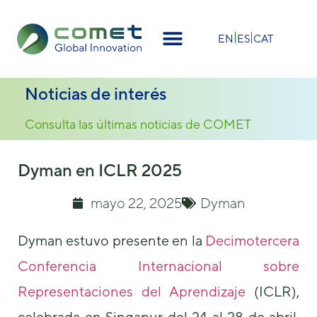
×
EN
ES
CAT
Noticias de interés
Consulta las últimas noticias de COMET
Dyman en ICLR 2025
mayo 22, 2025
Dyman
Dyman estuvo presente en la
Decimotercera
Conferencia Internacional sobre
Representaciones del Aprendizaje
(ICLR),
celebrada en Singapur del 24 al 28 de abril.