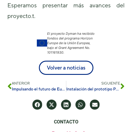
Esperamos presentar más avances del
proyecto.t.
El proyecto Dyman ha recibido
fondos del programa Horizon
Europe de la Unión Europea,
bajo el Grant Agreement No.
101161930.
Volver a noticias
ANTERIOR
SIGUIENTE
Impulsando el futuro de Europa: SolDAC a la vanguardia de la innovación en combustibles sostenibles y química verde
Instalación del prototipo PEC en la UdL
CONTACTO