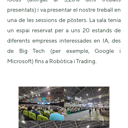
us to
presentats) i va presentar el nostre treball en
improve the
website's
una de les sessions de pòsters. La sala tenia
functionality
and
un espai reservat per a uns 20 estands de
structure,
based on
diferents empreses interessades en IA, des
how the
website is
de Big Tech (per exemple, Google i
used.
Microsoft) fins a Robòtica i Trading.
Experience
In order for
our website
to perform
as well as
possible
during your
visit. If you
refuse these
cookies,