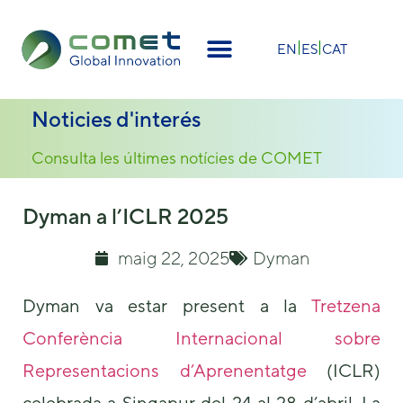
×
EN
ES
CAT
Noticies d'interés
Consulta les últimes notícies de COMET
Dyman a l’ICLR 2025
maig 22, 2025
Dyman
Dyman va estar present a la
Tretzena
Conferència Internacional sobre
Representacions d’Aprenentatge
(ICLR)
celebrada a Singapur del 24 al 28 d’abril. La