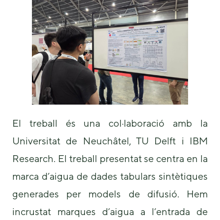
some
functionality
will
disappear
from the
website.
Marketing
By sharing
your
interests and
El treball és una col·laboració amb la
behavior as
you visit our
Universitat de Neuchâtel, TU Delft i IBM
site, you
Research. El treball presentat se centra en la
increase the
chance of
marca d’aigua de dades tabulars sintètiques
seeing
personalized
generades per models de difusió. Hem
content and
offers.
incrustat marques d’aigua a l’entrada de