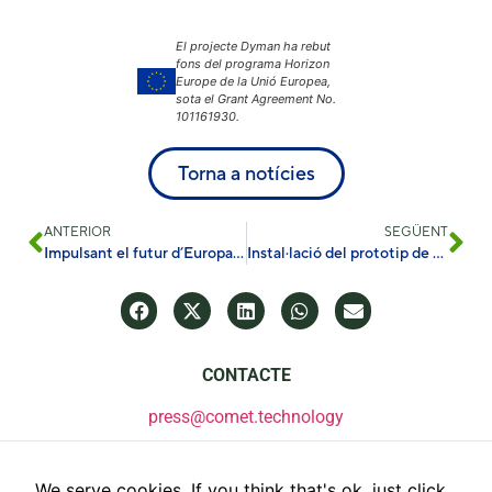
El projecte Dyman ha rebut
fons del programa Horizon
Europe de la Unió Europea,
sota el Grant Agreement No.
101161930.
Torna a notícies
ANTERIOR
SEGÜENT
Impulsant el futur d’Europa: SolDAC a l’avantguarda de la innovació en combustibles sostenibles i química verda
Instal·lació del prototip de PEC a la UdL
CONTACTE
press@comet.technology
We serve cookies. If you think that's ok, just click