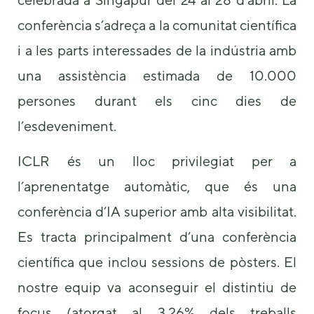
conferència s’adreça a la comunitat científica
i a les parts interessades de la indústria amb
una assistència estimada de 10.000
persones durant els cinc dies de
l’esdeveniment.
Necessary
These
ICLR és un lloc privilegiat per a
cookies are
not
l’aprenentatge automàtic, que és una
optional.
They are
conferència d’IA superior amb alta visibilitat.
needed for
the website
Es tracta principalment d’una conferència
to function.
científica que inclou sessions de pòsters. El
nostre equip va aconseguir el distintiu de
Statistics
In order for
focus (atorgat al 3,26% dels treballs