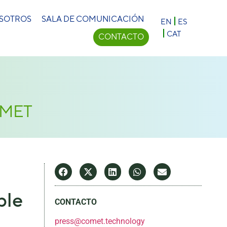
×
OSOTROS
SALA DE COMUNICACIÓN
EN
ES
CAT
CONTACTO
COMET
ble
CONTACTO
press@comet.technology