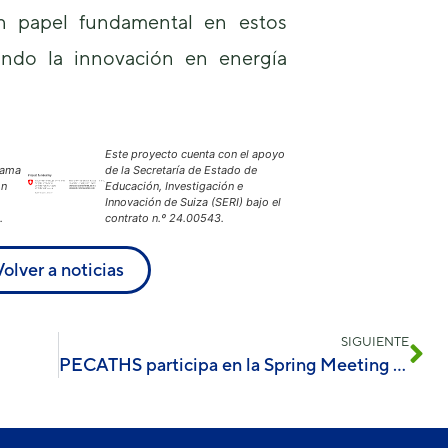
 papel fundamental en estos
ando la innovación en energía
Este proyecto cuenta con el apoyo
rama
de la Secretaría de Estado de
ón
Educación, Investigación e
Innovación de Suiza (SERI) bajo el
.
contrato n.º 24.00543.
Volver a noticias
SIGUIENTE
PECATHS participa en la Spring Meeting de la Sociedad Europea de Investigación de Materiales (eMRS)