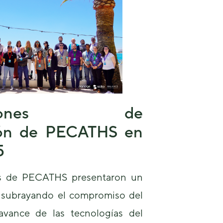
podamos
mejorar la
funcionalidad
y estructura
de la web, en
base a cómo
se usa la
web.
Experiencia
buciones de
Para que
ión de PECATHS en
nuestra web
funcione lo
5
mejor posible
durante tu
visita. Si
es de PECATHS presentaron un
rechaza estas
cookies,
, subrayando el compromiso del
algunas
funcionalidades
avance de las tecnologías del
desaparecerán