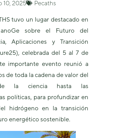
o 10, 2025
Pecaths
HS tuvo un lugar destacado en
nanoGe sobre el Futuro del
ia, Aplicaciones y Transición
Necesarias
ure25), celebrada del 5 al 7 de
Estas
te importante evento reunió a
cookies no
son
s de toda la cadena de valor del
opcionales.
Son
sde la ciencia hasta las
necesarias
para que
las políticas, para profundizar en
funcione la
del hidrógeno en la transición
web.
uro energético sostenible.
Estadísticas
Para que