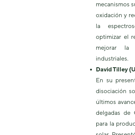
mecanismos su
oxidación y re
la espectro
optimizar el 
mejorar la 
industriales.
David Tilley (
En su present
disociación so
últimos avance
delgadas de 
para la produ
solar. Present