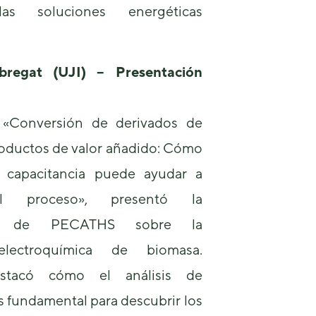
de la web.
s soluciones energéticas
Marketing
Al compartir tus
bregat (UJI) – Presentación
intereses y
comportamiento
mientras visitas
 «Conversión de derivados de
nuestro sitio,
aumentas la
oductos de valor añadido: Cómo
posibilidad de
ver contenido y
e capacitancia puede ayudar a
ofertas
personalizados.
el proceso», presentó la
ión de PECATHS sobre la
electroquímica de biomasa.
estacó cómo el análisis de
s fundamental para descubrir los