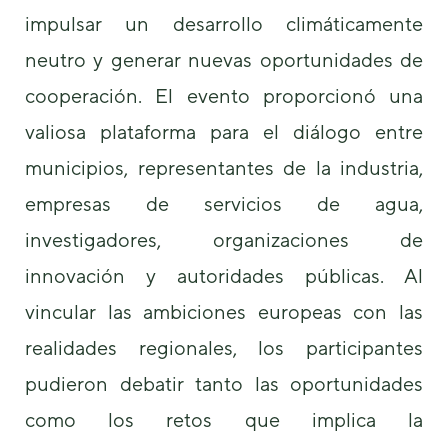
podamos
impulsar un desarrollo climáticamente
mejorar la
funcionalidad
neutro y generar nuevas oportunidades de
y estructura
de la web, en
cooperación. El evento proporcionó una
base a cómo
se usa la
valiosa plataforma para el diálogo entre
web.
municipios, representantes de la industria,
empresas de servicios de agua,
Experiencia
investigadores, organizaciones de
Para que
nuestra web
innovación y autoridades públicas. Al
funcione lo
mejor posible
vincular las ambiciones europeas con las
durante tu
visita. Si
realidades regionales, los participantes
rechaza estas
cookies,
pudieron debatir tanto las oportunidades
algunas
como los retos que implica la
funcionalidades
desaparecerán