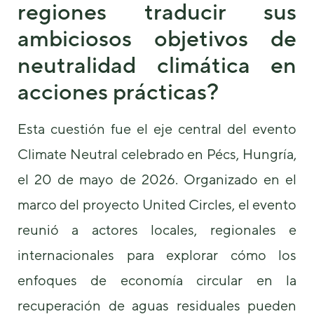
regiones traducir sus
ambiciosos objetivos de
neutralidad climática en
acciones prácticas?
Necesarias
Esta cuestión fue el eje central del evento
Estas
cookies no
Climate Neutral celebrado en Pécs, Hungría,
son
opcionales.
el 20 de mayo de 2026. Organizado en el
Son
necesarias
marco del proyecto United Circles, el evento
para que
reunió a actores locales, regionales e
funcione la
web.
internacionales para explorar cómo los
enfoques de economía circular en la
Estadísticas
recuperación de aguas residuales pueden
Para que