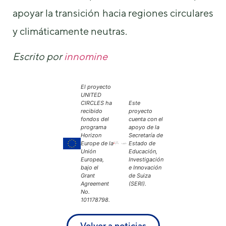
apoyar la transición hacia regiones circulares
y climáticamente neutras.
Escrito por
innomine
El proyecto
UNITED
CIRCLES ha
Este
recibido
proyecto
fondos del
cuenta con el
programa
apoyo de la
Horizon
Secretaría de
Europe de la
Estado de
Unión
Educación,
Europea,
Investigación
bajo el
e Innovación
Grant
de Suiza
Agreement
(SERI).
No.
101178798.
Volver a noticias