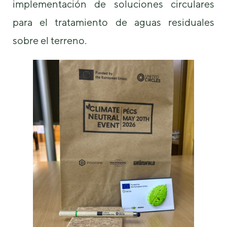
implementación de soluciones circulares
de la web.
para el tratamiento de aguas residuales
Marketing
sobre el terreno.
Al compartir tus
intereses y
comportamiento
mientras visitas
nuestro sitio,
aumentas la
posibilidad de
ver contenido y
ofertas
personalizados.