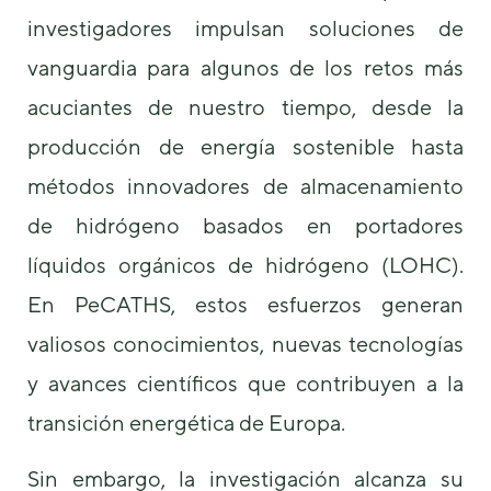
investigadores impulsan soluciones de
vanguardia para algunos de los retos más
acuciantes de nuestro tiempo, desde la
producción de energía sostenible hasta
Necesarias
métodos innovadores de almacenamiento
Estas
de hidrógeno basados ​​en portadores
cookies no
son
líquidos orgánicos de hidrógeno (LOHC).
opcionales.
Son
En PeCATHS, estos esfuerzos generan
necesarias
para que
valiosos conocimientos, nuevas tecnologías
funcione la
y avances científicos que contribuyen a la
web.
transición energética de Europa.
Estadísticas
Sin embargo, la investigación alcanza su
Para que