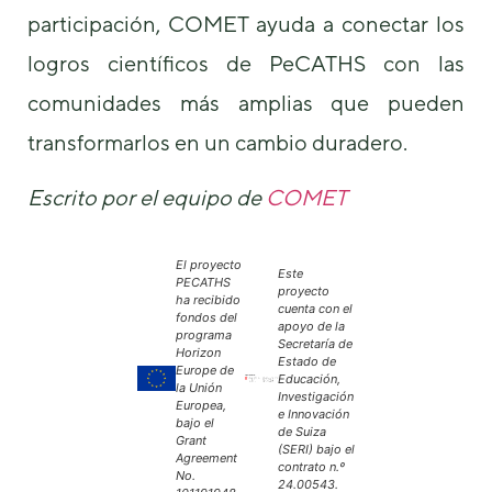
participación, COMET ayuda a conectar los
logros científicos de PeCATHS con las
comunidades más amplias que pueden
transformarlos en un cambio duradero.
Escrito por el equipo de
COMET
El proyecto
Este
PECATHS
proyecto
ha recibido
cuenta con el
fondos del
apoyo de la
programa
Secretaría de
Horizon
Estado de
Europe de
Educación,
la Unión
Investigación
Europea,
e Innovación
bajo el
de Suiza
Grant
(SERI) bajo el
Agreement
contrato n.º
No.
24.00543.