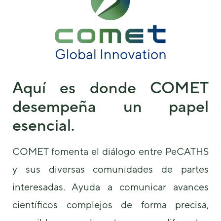
de la web.
Marketing
Al compartir tus
intereses y
comportamiento
mientras visitas
Aquí es donde COMET
nuestro sitio,
aumentas la
desempeña un papel
posibilidad de
ver contenido y
esencial.
ofertas
personalizados.
COMET fomenta el diálogo entre PeCATHS
y sus diversas comunidades de partes
interesadas. Ayuda a comunicar avances
científicos complejos de forma precisa,