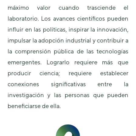
podamos
máximo valor cuando trasciende el
mejorar la
funcionalidad
laboratorio. Los avances científicos pueden
y estructura
de la web, en
influir en las políticas, inspirar la innovación,
base a cómo
se usa la
impulsar la adopción industrial y contribuir a
web.
la comprensión pública de las tecnologías
emergentes. Lograrlo requiere más que
Experiencia
producir ciencia; requiere establecer
Para que
nuestra web
conexiones significativas entre la
funcione lo
mejor posible
investigación y las personas que pueden
durante tu
visita. Si
beneficiarse de ella.
rechaza estas
cookies,
algunas
funcionalidades
desaparecerán