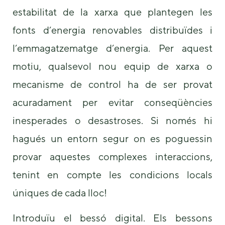
some
estabilitat de la xarxa que plantegen les
functionality
will
fonts d’energia renovables distribuïdes i
disappear
l’emmagatzematge d’energia. Per aquest
from the
website.
motiu, qualsevol nou equip de xarxa o
mecanisme de control ha de ser provat
Marketing
acuradament per evitar conseqüències
By sharing
your
inesperades o desastroses. Si només hi
interests and
behavior as
hagués un entorn segur on es poguessin
you visit our
site, you
provar aquestes complexes interaccions,
increase the
chance of
tenint en compte les condicions locals
seeing
úniques de cada lloc!
personalized
content and
offers.
Introduïu el bessó digital. Els bessons