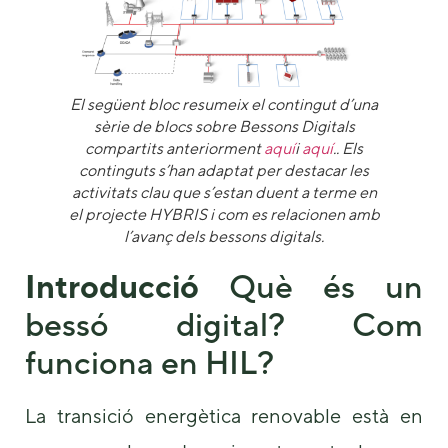
El següent bloc resumeix el contingut d’una
sèrie de blocs sobre Bessons Digitals
compartits anteriorment
aquí
i
aquí
.
. Els
continguts s’han adaptat per destacar les
Necessary
activitats clau que s’estan duent a terme en
These
el projecte HYBRIS i com es relacionen amb
cookies are
l’avanç dels bessons digitals.
not
optional.
Introducció
Què és un
They are
needed for
bessó digital? Com
the website
to function.
funciona en HIL?
La transició energètica renovable està en
Statistics
In order for