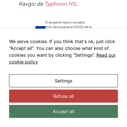
Kavgic de
Typhoon HIL
.
El projecte Hybris ha rebut
fons del programa H2020 de la
Unió Europea, sota el Grant
Agreement No. 963652.
We serve cookies. If you think that's ok, just click
"Accept all". You can also choose what kind of
Torna a notícies
cookies you want by clicking "Settings".
Read our
cookie policy
ANTERIOR
SEGÜENT
Premi al millor article per a la Conferència EG-ICE 2022 guanyada pels nostres col·legues a BIM4Ren
Esdeveniments finals BIM4Ren: Fes un cop d’ull al calendari complet de setembre
Settings
Refuse all
CONTACTE
Accept all
press@comet.technology