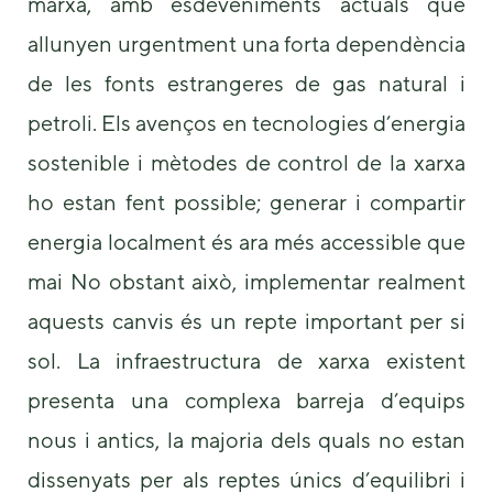
marxa, amb esdeveniments actuals que
us to
improve the
allunyen urgentment una forta dependència
website's
de les fonts estrangeres de gas natural i
functionality
and
petroli. Els avenços en tecnologies d’energia
structure,
based on
sostenible i mètodes de control de la xarxa
how the
website is
ho estan fent possible; generar i compartir
used.
energia localment és ara més accessible que
mai No obstant això, implementar realment
Experience
In order for
aquests canvis és un repte important per si
our website
to perform
sol. La infraestructura de xarxa existent
as well as
presenta una complexa barreja d’equips
possible
during your
nous i antics, la majoria dels quals no estan
visit. If you
refuse these
dissenyats per als reptes únics d’equilibri i
cookies,