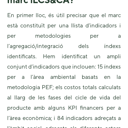
some
functionality
En primer lloc, és útil precisar que el marc
will
disappear
està constituït per una llista d’indicadors i
from the
website.
per metodologies per a
l’agregació/integració dels índexs
Marketing
identificats. Hem identificat un ampli
By sharing
your
conjunt d’indicadors que inclouen: 15 índexs
interests and
behavior as
per a l’àrea ambiental basats en la
you visit our
metodologia PEF; els costos totals calculats
site, you
increase the
al llarg de les fases del cicle de vida del
chance of
seeing
producte amb alguns KPI financers per a
personalized
content and
l’àrea econòmica; i 84 indicadors adreçats a
offers.