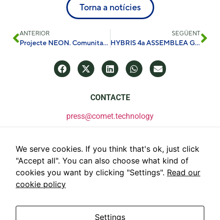
Torna a notícies
ANTERIOR
SEGÜENT
Projecte NEON. Comunitats energètiques de serveis energètics integrats de pròxima generació, el paper dels projectes pilot.
HYBRIS 4a ASSEMBLEA GENERAL A CHAMBÉRY
CONTACTE
press@comet.technology
We serve cookies. If you think that's ok, just click
"Accept all". You can also choose what kind of
cookies you want by clicking "Settings".
Read our
cookie policy
Settings