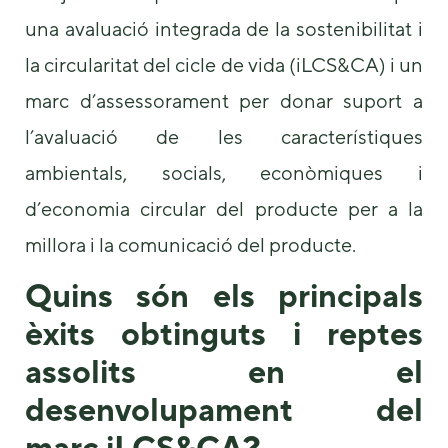
us to
una avaluació integrada de la sostenibilitat i
improve the
website's
la circularitat del cicle de vida (iLCS&CA) i un
functionality
and
marc d’assessorament per donar suport a
structure,
based on
l’avaluació de les característiques
how the
ambientals, socials, econòmiques i
website is
used.
d’economia circular del producte per a la
millora i la comunicació del producte.
Experience
In order for
Quins són els principals
our website
to perform
èxits obtinguts i reptes
as well as
possible
assolits en el
during your
desenvolupament del
visit. If you
refuse these
marc iLCS&CA?
cookies,