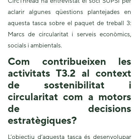
CircThread ha entrevistat el soci SUPSI per
aclarir algunes qüestions plantejades en
aquesta tasca sobre el paquet de treball 3:
Marcs de circularitat i serveis econòmics,
socials i ambientals.
Com contribueixen les
Necessary
These
activitats T3.2 al context
cookies are
not
de sostenibilitat i
optional.
They are
circularitat com a motors
needed for
the website
de decisions
to function.
estratègiques?
Statistics
L’objectiu d’aquesta tasca és desenvolupar
In order for