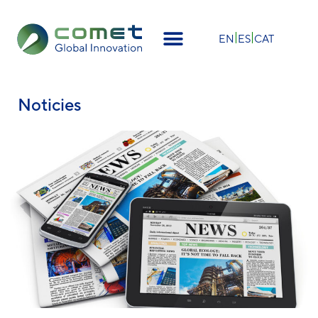
×
EN
ES
CAT
Noticies