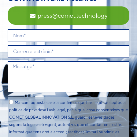
press@comet.technology
Marcant aquesta casella confirmes que has llegit i acceptes la
política de privadesa i avís legal, per la qual cosa consenteixes que
COMET GLOBAL INNOVATION S.L, guardi les teves dades
segons la legislació vigent, autoritzes que et contactem i estàs
informat que tens dret a accedir, rectificar, limitar i suprimir les