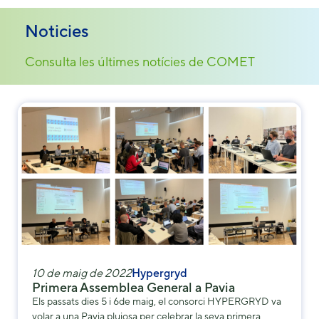
Noticies
Consulta les últimes notícies de COMET
Necessary
These
cookies are
not
optional.
They are
needed for
the website
to function.
10 de maig de 2022
Hypergryd
Primera Assemblea General a Pavia
Statistics
Els passats dies 5 i 6de maig, el consorci HYPERGRYD va
In order for
volar a una Pavia plujosa per celebrar la seva primera