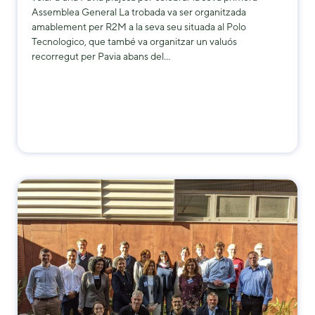
us to
Assemblea General La trobada va ser organitzada
improve the
amablement per R2M a la seva seu situada al Polo
website's
Tecnologico, que també va organitzar un valuós
functionality
recorregut per Pavia abans del…
and
structure,
based on
how the
website is
used.
Experience
In order for
our website
to perform
as well as
possible
during your
visit. If you
refuse these
cookies,