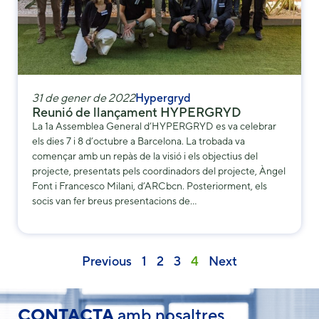
some
functionality
will
disappear
from the
website.
31 de gener de 2022
Hypergryd
Reunió de llançament HYPERGRYD
La 1a Assemblea General d’HYPERGRYD es va celebrar
Marketing
els dies 7 i 8 d’octubre a Barcelona. La trobada va
By sharing
començar amb un repàs de la visió i els objectius del
your
projecte, presentats pels coordinadors del projecte, Àngel
interests and
Font i Francesco Milani, d’ARCbcn. Posteriorment, els
behavior as
you visit our
socis van fer breus presentacions de…
site, you
increase the
chance of
seeing
Previous
1
2
3
4
Next
personalized
content and
offers.
CONTACTA
amb nosaltres