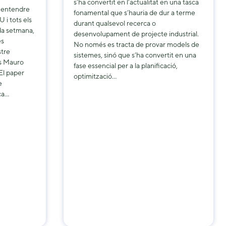
s’ha convertit en l’actualitat en una tasca
 entendre
fonamental que s’hauria de dur a terme
 i tots els
durant qualsevol recerca o
da setmana,
desenvolupament de projecte industrial.
es
No només es tracta de provar models de
tre
sistemes, sinó que s’ha convertit en una
s Mauro
fase essencial per a la planificació,
El paper
optimització…
e
ca…