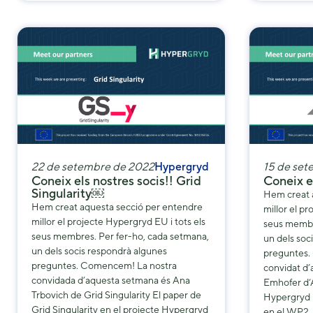
22 de setembre de 2022
Hypergryd
15 de se
Coneix els nostres socis!! Grid
Coneix e
Singularity￼
Hem creat 
Hem creat aquesta secció per entendre
millor el p
millor el projecte Hypergryd EU i tots els
seus membr
seus membres. Per fer-ho, cada setmana,
un dels soc
un dels socis respondrà algunes
preguntes.
preguntes. Comencem! La nostra
convidat d
convidada d’aquesta setmana és Ana
Emhofer d‘A
Trbovich de Grid Singularity El paper de
Hypergryd 
Grid Singularity en el projecte Hypergryd
en el WP2.