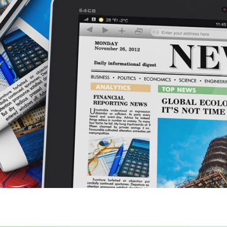
Necessary
These
cookies are
not
optional.
They are
needed for
the website
to function.
Statistics
In order for