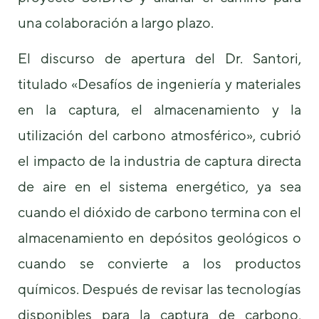
podamos
una colaboración a largo plazo.
mejorar la
funcionalidad
y estructura
El discurso de apertura del Dr. Santori,
de la web, en
base a cómo
titulado «Desafíos de ingeniería y materiales
se usa la
web.
en la captura, el almacenamiento y la
utilización del carbono atmosférico», cubrió
Experiencia
el impacto de la industria de captura directa
Para que
nuestra web
de aire en el sistema energético, ya sea
funcione lo
cuando el dióxido de carbono termina con el
mejor posible
durante tu
almacenamiento en depósitos geológicos o
visita. Si
rechaza estas
cuando se convierte a los productos
cookies,
algunas
químicos. Después de revisar las tecnologías
funcionalidades
desaparecerán
disponibles para la captura de carbono,