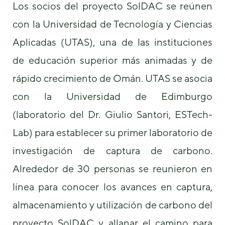
Los socios del proyecto SolDAC se reúnen
con la Universidad de Tecnología y Ciencias
Aplicadas (UTAS), una de las instituciones
de educación superior más animadas y de
rápido crecimiento de Omán. UTAS se asocia
Necesarias
Estas
con la Universidad de Edimburgo
cookies no
(laboratorio del Dr. Giulio Santori, ESTech-
son
opcionales.
Lab) para establecer su primer laboratorio de
Son
necesarias
investigación de captura de carbono.
para que
funcione la
Alrededor de 30 personas se reunieron en
web.
línea para conocer los avances en captura,
almacenamiento y utilización de carbono del
Estadísticas
Para que
proyecto SolDAC y allanar el camino para