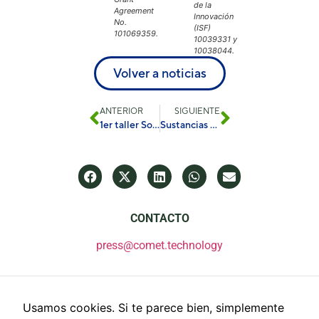
de la
Agreement
Innovación
No.
(ISF)
101069359.
10039331 y
10038044.
Volver a noticias
ANTERIOR
SIGUIENTE
1er taller SolDAC durante la Conferencia Heat Powered Cycles 2023
Sustancias de perfluoroalquilo (PFAS) en las redes alimentarias: una revisión global y una agenda de investigación futura
CONTACTO
press@comet.technology
Usamos cookies. Si te parece bien, simplemente