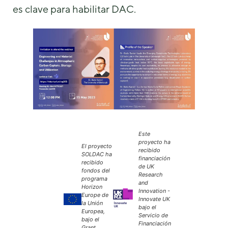
es clave para habilitar DAC.
Este
proyecto ha
El proyecto
recibido
SOLDAC ha
financiación
recibido
de UK
fondos del
Research
programa
and
Horizon
Innovation -
Europe de
Innovate UK
la Unión
bajo el
Europea,
Servicio de
bajo el
Financiación
Grant