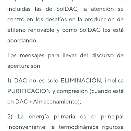
de la web.
incluidas las de SolDAC, la atención se
centró en los desafíos en la producción de
Marketing
Al compartir tus
etileno renovable y cómo SolDAC los está
intereses y
abordando.
comportamiento
mientras visitas
nuestro sitio,
Los mensajes para llevar del discurso de
aumentas la
posibilidad de
apertura son:
ver contenido y
ofertas
1) DAC no es solo ELIMINACIÓN, implica
personalizados.
PURIFICACIÓN y compresión (cuando está
en DAC + Almacenamiento);
2) La energía primaria es el principal
inconveniente: la termodinámica rigurosa