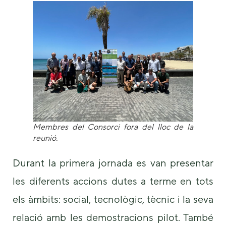
Necessary
These
cookies are
Membres del Consorci fora del lloc de la
not
optional.
reunió.
They are
needed for
Durant la primera jornada es van presentar
the website
to function.
les diferents accions dutes a terme en tots
els àmbits: social, tecnològic, tècnic i la seva
Statistics
relació amb les demostracions pilot. També
In order for