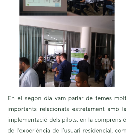
some
functionality
will
disappear
from the
website.
Marketing
By sharing
your
interests and
behavior as
you visit our
site, you
increase the
En el segon dia vam parlar de temes molt
chance of
importants relacionats estretament amb la
seeing
personalized
implementació dels pilots: en la comprensió
content and
offers.
de l’experiència de l’usuari residencial, com