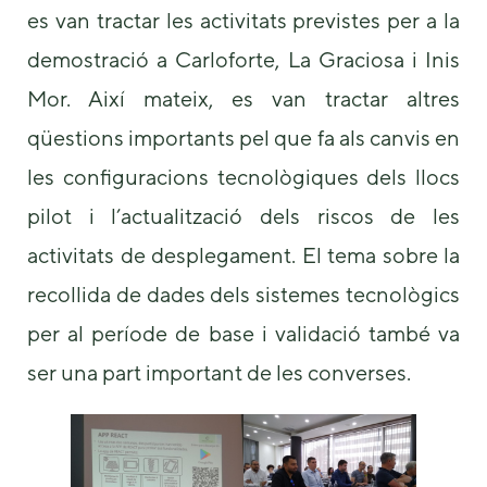
us to
es van tractar les activitats previstes per a la
improve the
demostració a Carloforte, La Graciosa i Inis
website's
functionality
Mor. Així mateix, es van tractar altres
and
structure,
qüestions importants pel que fa als canvis en
based on
how the
les configuracions tecnològiques dels llocs
website is
used.
pilot i l’actualització dels riscos de les
activitats de desplegament. El tema sobre la
Experience
recollida de dades dels sistemes tecnològics
In order for
our website
per al període de base i validació també va
to perform
ser una part important de les converses.
as well as
possible
during your
visit. If you
refuse these
cookies,