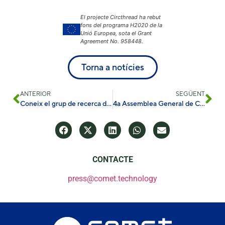
El projecte Circthread ha rebut
fons del programa H2020 de la
Unió Europea, sota el Grant
Agreement No. 958448.
Torna a notícies
ANTERIOR
SEGÜENT
Coneix el grup de recerca de Wright implicat en el projecte SolDAC!
4a Assemblea General de CircThread a Maribor, Eslovènia
CONTACTE
press@comet.technology