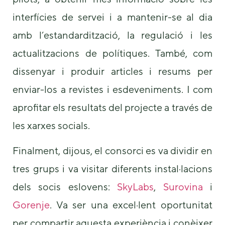
some
interfícies de servei i a mantenir-se al dia
functionality
will
amb l’estandardització, la regulació i les
disappear
from the
actualitzacions de polítiques. També, com
website.
dissenyar i produir articles i resums per
enviar-los a revistes i esdeveniments. I com
Marketing
By sharing
aprofitar els resultats del projecte a través de
your
interests and
les xarxes socials.
behavior as
you visit our
Finalment, dijous, el consorci es va dividir en
site, you
increase the
tres grups i va visitar diferents instal·lacions
chance of
seeing
dels socis eslovens:
SkyLabs
,
Surovina
i
personalized
content and
Gorenje
. Va ser una excel·lent oportunitat
offers.
per compartir aquesta experiència i conèixer