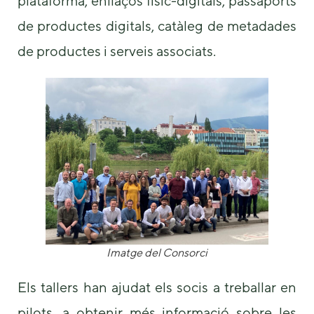
plataforma, enllaços físic-digitals, passaports
us to
improve the
de productes digitals, catàleg de metadades
website's
de productes i serveis associats.
functionality
and
structure,
based on
how the
website is
used.
Experience
In order for
our website
to perform
as well as
Imatge del Consorci
possible
during your
visit. If you
Els tallers han ajudat els socis a treballar en
refuse these
cookies,
pilots, a obtenir més informació sobre les