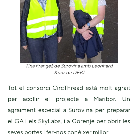
Tina Frangež de Surovina amb Leonhard
Kunz de DFKI
Tot el consorci CircThread està molt agraït
per acollir el projecte a Maribor. Un
agraïment especial a Surovina per preparar
el GA i els SkyLabs, i a Gorenje per obrir les
seves portes i fer-nos conèixer millor.