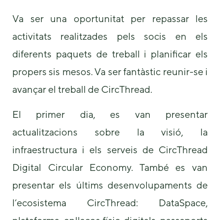
Va ser una oportunitat per repassar les
activitats realitzades pels socis en els
diferents paquets de treball i planificar els
propers sis mesos. Va ser fantàstic reunir-se i
avançar el treball de CircThread.
Necessary
These
El primer dia, es van presentar
cookies are
not
actualitzacions sobre la visió, la
optional.
They are
infraestructura i els serveis de CircThread
needed for
the website
Digital Circular Economy. També es van
to function.
presentar els últims desenvolupaments de
l’ecosistema CircThread: DataSpace,
Statistics
In order for