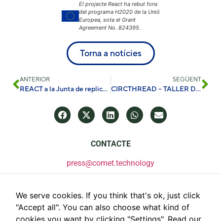
El projecte React ha rebut fons
del programa H2020 de la Unió
Europea, sota el Grant
Agreement No. 824395.
Torna a notícies
ANTERIOR
SEGÜENT
REACT a la Junta de replicació de les illes de la UE
CIRCTHREAD – TALLER DE PRESENTACIÓ DE SERVEIS WP6
CONTACTE
press@comet.technology
We serve cookies. If you think that's ok, just click
"Accept all". You can also choose what kind of
cookies you want by clicking "Settings".
Read our