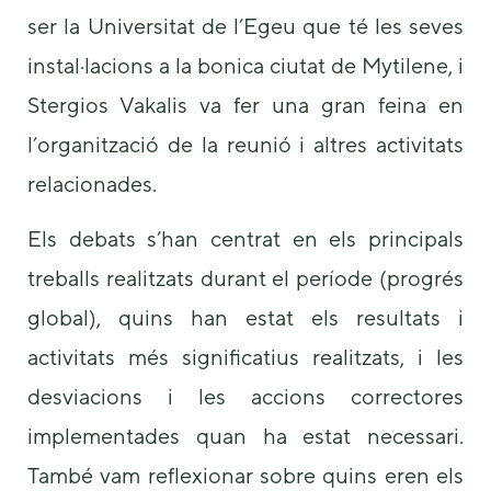
ser la Universitat de l’Egeu que té les seves
instal·lacions a la bonica ciutat de Mytilene, i
Stergios Vakalis va fer una gran feina en
l’organització de la reunió i altres activitats
relacionades.
Necessary
These
Els debats s’han centrat en els principals
cookies are
treballs realitzats durant el període (progrés
not
optional.
global), quins han estat els resultats i
They are
needed for
activitats més significatius realitzats, i les
the website
to function.
desviacions i les accions correctores
implementades quan ha estat necessari.
Statistics
També vam reflexionar sobre quins eren els
In order for