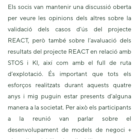
some
Els socis van mantenir una discussió oberta
functionality
will
per veure les opinions dels altres sobre la
disappear
validació dels casos d’ús del projecte
from the
website.
REACT, però també sobre l’avaluació dels
resultats del projecte REACT en relació amb
Marketing
STOS i KI, així com amb el full de ruta
By sharing
your
d’explotació. És important que tots els
interests and
behavior as
esforços realitzats durant aquests quatre
you visit our
site, you
anys i mig puguin estar presents d’alguna
increase the
manera a la societat. Per això els participants
chance of
seeing
a la reunió van parlar sobre el
personalized
content and
desenvolupament de models de negoci +
offers.