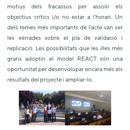
us to
motius dels fracassos per assolir els
improve the
website's
objectius crítics i/o no estar a l’horari. Un
functionality
dels temes més importants de l’acte van ser
and
structure,
les xerrades sobre el pla de validació i
based on
how the
replicació. Les possibilitats que les illes més
website is
used.
grans adoptin el model REACT són una
oportunitat per desenvolupar encara més els
Experience
resultats del projecte i ampliar-lo.
In order for
our website
to perform
as well as
possible
during your
visit. If you
refuse these
cookies,