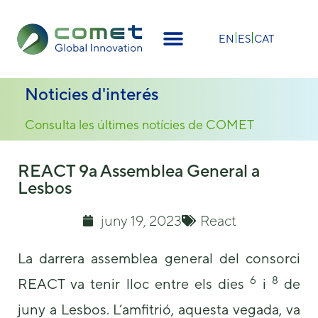
×
EN
ES
CAT
Noticies d'interés
Consulta les últimes notícies de COMET
REACT 9a Assemblea General a
Lesbos
juny 19, 2023
React
La darrera assemblea general del consorci
6
8
REACT va tenir lloc entre els dies
i
de
juny a Lesbos. L’amfitrió, aquesta vegada, va