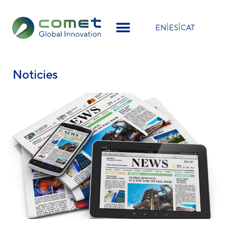
×
EN
ES
CAT
Noticies