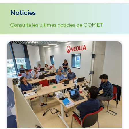
Noticies
Consulta les últimes notícies de COMET
Necessary
These
cookies are
not
optional.
They are
needed for
the website
to function.
Statistics
In order for