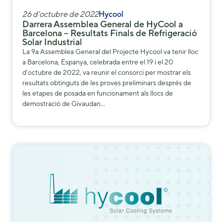
us to
26 d'octubre de 2022
Hycool
improve the
Darrera Assemblea General de HyCool a
website's
Barcelona – Resultats Finals de Refrigeració
functionality
Solar Industrial
and
La 9a Assemblea General del Projecte Hycool va tenir lloc
structure,
a Barcelona, Espanya, celebrada entre el 19 i el 20
based on
d’octubre de 2022, va reunir el consorci per mostrar els
how the
resultats obtinguts de les proves preliminars després de
website is
les etapes de posada en funcionament als llocs de
used.
demostració de Givaudan…
Experience
In order for
our website
to perform
as well as
possible
during your
visit. If you
refuse these
cookies,