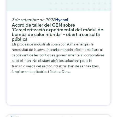
some
functionality
will
disappear
7 de setembre de 2022
Hycool
Acord de taller del CEN sobre
from the
‘Caracterització experimental del mòdul de
website.
bomba de calor híbrida’ – obert a consulta
pública
Els processos industrials solen consumir energia i la
Marketing
necessitat de la seva descarbonització eficient està ara al
By sharing
capdavant de les polítiques governamentals i corporatives
your
a tot el món. No obstant això, les solucions per a la
interests and
transició verda del sector industrial han de ser flexibles,
behavior as
àmpliament aplicables i fiables. Dos…
you visit our
site, you
increase the
chance of
seeing
personalized
content and
offers.